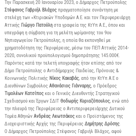
Την Παρασκευή 20 Ιανουαρίου 2023, ο Δήμαρχος Πετρούπολης
Στέφανος Γαβριήλ Βλάχος
πραγματοποίησε συνάντηση με
στελέχη των «Κτιριακών Υποδομών Α.Ε. και τον Περιφερειάρχη
Αττικής
Γιώργο Πατούλη
στα γραφεία της ΚτΥπ Α.Ε., όπου και
υπεγράφη η σύμβαση για τη μελέτη ωρίμανσης του 9ου
Νηπιαγωγείου Πετρούπολης, η οποία
θα εκπονηθεί με
χρηματοδότηση της Περιφέρειας, μέσω του ΠΕΠ Αττικής 2014-
2020, συνολικού προϋπολογισμού δημοπράτησης 145.000€.
Παρόντες κατά την τελετή υπογραφής ήταν επίσης από τον
Δήμο Πετρούπολης ο Αντιδήμαρχος Παιδείας, Πρόνοιας &
Κοινωνικής Πολιτικής
Νίκος Κακαβάς
, από την ΚτΥπ Α.Ε ο
Διευθύνων Συμβούλος
Αθανάσιος Γιάνναρης
, ο Πρόεδρος
Τιμολέων Κατσίπος
και ο Γενικός Διευθυντής Στρατηγικού
Σχεδιασμού και Έργων ΣΔΙΤ
Θοδωρής Κυριαζόπουλος
, ενώ από
την πλευρά της Περιφέρειας ο Αντιπεριφερειάρχης Δυτικού
Τομέα Αθηνών
Ανδρέας Λεωτσάκος
και ο Προϊστάμενος της
Διαχειριστικής Αρχής της Περιφέρειας
Δημήτρης Δρόσης
.
Ο Δήμαρχος Πετρούπολης Στέφανος Γαβριήλ Βλάχος, αφού