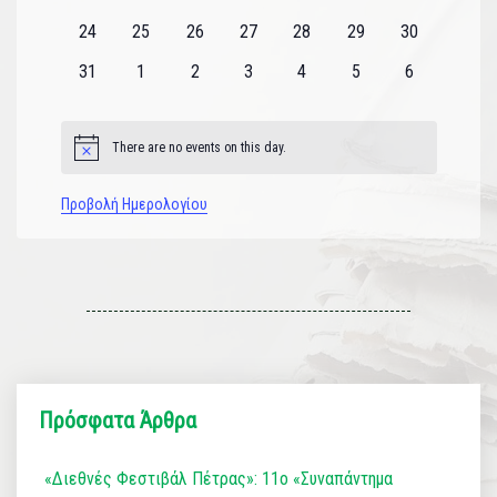
εκδηλώσεις
εκδηλώσεις
εκδηλώσεις
εκδηλώσεις
εκδηλώσεις
εκδηλώσεις
εκδηλώσεις
0
0
0
0
0
0
0
24
25
26
27
28
29
30
εκδηλώσεις
εκδηλώσεις
εκδηλώσεις
εκδηλώσεις
εκδηλώσεις
εκδηλώσεις
εκδηλώσεις
0
0
0
0
0
0
0
31
1
2
3
4
5
6
εκδηλώσεις
εκδηλώσεις
εκδηλώσεις
εκδηλώσεις
εκδηλώσεις
εκδηλώσεις
εκδηλώσεις
There are no events on this day.
Notice
Προβολή Ημερολογίου
Πρόσφατα Άρθρα
«Διεθνές Φεστιβάλ Πέτρας»: 11ο «Συναπάντημα