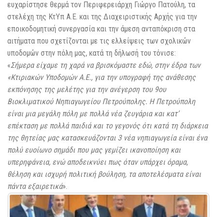
ευχαρίστησε θερμά τον Περιφερειάρχη Γιώργο Πατούλη, τα
στελέχη της ΚτΥπ Α.Ε. και της Διαχειριστικής Αρχής για την
εποικοδομητική συνεργασία και την άμεση ανταπόκριση στα
αιτήματα που σχετίζονται με τις ελλείψεις των σχολικών
υποδομών στην πόλη μας, κατά τη δήλωσή του τόνισε:
«
Σήμερα είχαμε τη χαρά να βρισκόμαστε εδώ, στην έδρα των
«Κτιριακών Υποδομών Α.Ε., για την υπογραφή της ανάθεσης
εκπόνησης της μελέτης για την ανέγερση του 9ου
Βιοκλιματικού Νηπιαγωγείου Πετρούπολης. Η Πετρούπολη
είναι μια μεγάλη πόλη με πολλά νέα ζευγάρια και κατ’
επέκταση με πολλά παιδιά και το γεγονός ότι κατά τη διάρκεια
της θητείας μας κατασκευάζονται 3 νέα νηπιαγωγεία είναι ένα
πολύ ευοίωνο σημάδι που μας γεμίζει ικανοποίηση και
υπερηφάνεια, ενώ αποδεικνύει πως όταν υπάρχει όραμα,
θέληση και ισχυρή πολιτική βούληση, τα αποτελέσματα είναι
πάντα εξαιρετικά
».