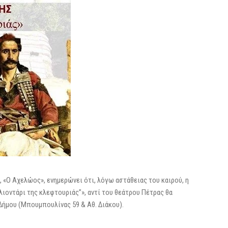
«Ο Αχελώος», ενημερώνει ότι, λόγω αστάθειας του καιρού, η
ιοντάρι της κλεφτουριάς”», αντί του θεάτρου Πέτρας θα
Δήμου (Μπουμπουλίνας 59 & Αθ. Διάκου).