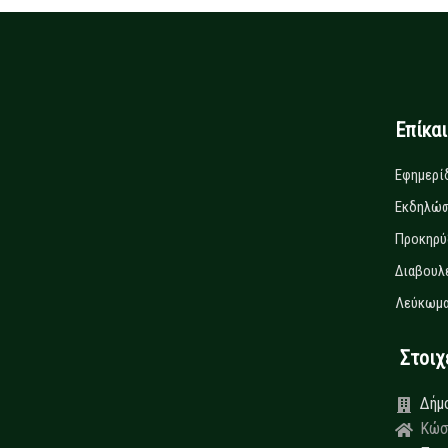
Επίκα
Εφημερί
Εκδηλώσ
Προκηρύ
Διαβουλ
Λεύκωμα
Στοιχεί
Δήμ
Κώσ