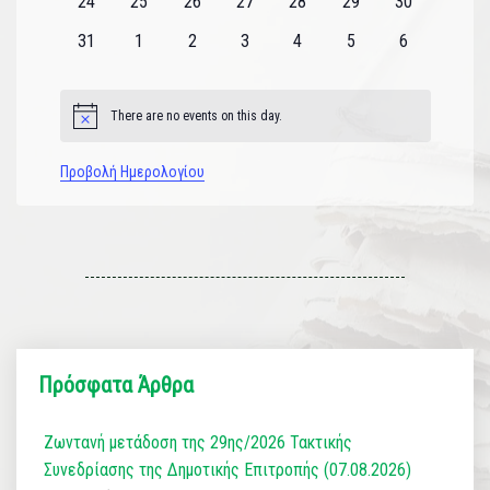
0
0
0
0
0
0
0
24
25
26
27
28
29
30
εκδηλώσεις
εκδηλώσεις
εκδηλώσεις
εκδηλώσεις
εκδηλώσεις
εκδηλώσεις
εκδηλώσεις
0
0
0
0
0
0
0
31
1
2
3
4
5
6
εκδηλώσεις
εκδηλώσεις
εκδηλώσεις
εκδηλώσεις
εκδηλώσεις
εκδηλώσεις
εκδηλώσεις
There are no events on this day.
Notice
Προβολή Ημερολογίου
Πρόσφατα Άρθρα
Ζωντανή μετάδοση της 29ης/2026 Τακτικής
Συνεδρίασης της Δημοτικής Επιτροπής (07.08.2026)