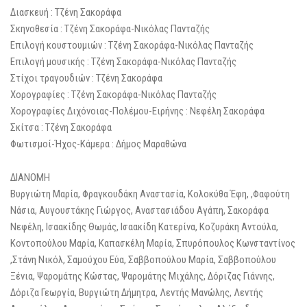
Διασκευή : Τζένη Σακοράφα
Σκηνοθεσία : Τζένη Σακοράφα-Νικόλας Πανταζής
Επιλογή κουστουμιών : Τζένη Σακοράφα-Νικόλας Πανταζής
Επιλογή μουσικής : Τζένη Σακοράφα-Νικόλας Πανταζής
Στίχοι τραγουδιών : Τζένη Σακοράφα
Χορογραφίες : Τζένη Σακοράφα-Νικόλας Πανταζής
Χορογραφίες Διχόνοιας-Πολέμου-Ειρήνης : Νεφέλη Σακοράφα
Σκίτσα : Tζένη Σακοράφα
Φωτισμοί-Ήχος-Κάμερα : Δήμος Μαραθώνα
ΔΙΑΝΟΜΗ
Βυργιώτη Μαρία, Φραγκουδάκη Αναστασία, Κολοκύθα Έφη, ,Φαφούτη
Νάσια, Αυγουστάκης Γιώργος, Αναστασιάδου Αγάπη, Σακοράφα
Νεφέλη, Ισαακίδης Θωμάς, Ισαακίδη Κατερίνα, Κοζυράκη Αντούλα,
Κοντοπούλου Μαρία, Καπασκέλη Μαρία, Σπυρόπουλος Κωνσταντίνος
,Στάνη Νικόλ, Σαμούχου Εύα, Σαββοπούλου Μαρία, Σαββοπούλου
Ξένια, Ψαρομάτης Κώστας, Ψαρομάτης Μιχάλης, Δόριζας Γιάννης,
Δόριζα Γεωργία, Βυργιώτη Δήμητρα, Λεντής Μανώλης, Λεντής