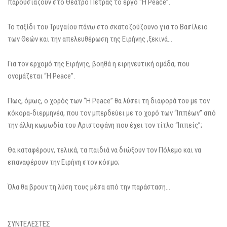
παρουσιάζουν στο Θέατρο Πέτρας το έργο “Η Peace”.
To ταξίδι του Τρυγαίου πάνω στο σκατοζούζουνο για το Βασίλειο
των Θεών και την απελευθέρωση της Ειρήνης ,ξεκινά…
Για τον ερχομό της Ειρήνης, βοηθά η ειρηνευτική ομάδα, που
ονομάζεται “Η Peace”.
Πως, όμως, ο χορός των “H Peace” θα λύσει τη διαφορά του με τον
κόκορα-διερμηνέα, που τον μπερδεύει με το χορό των “Ιππέων” από
την άλλη κωμωδία του Αριστοφάνη που έχει τον τίτλο “Ιππείς”;
Θα καταφέρουν, τελικά, τα παιδιά να διώξουν τον Πόλεμο και να
επαναφέρουν την Ειρήνη στον κόσμο;
Όλα θα βρουν τη λύση τους μέσα από την παράσταση…
ΣΥΝΤΕΛΕΣΤΕΣ