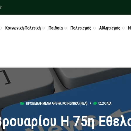
r
Κοινωνική Πολιτική
Παιδεία
Πολιτισμός
Αθλητισμός
Ν
ΠΡΟΒΕΒΛΗΜΈΝΑ ΆΡΘΡΑ
,
ΚΟΙΝΩΝΙΚΆ (ΝΕΑ)
/
0ΣΧΌΛΙΑ
βρουαρίου Η 75η Εθελ