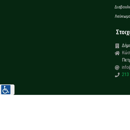
Διαβουλ
Λεύκωμα
Στοιχεί
Δήμ
Κώσ
Πετ
info
213