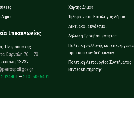
εύσεις
Χάρτης Δήμου
 Δήμου
Τηλεφωνικός Κατάλογος Δήμου
Δικτυακοί Σύνδεσμοι
α Επικοινωνίας
Δήλωση Προσβασιμότητας
Πολιτική συλλογής και επεξεργασία
ος Πετρούπολης
προσωπικών δεδομένων
τα Βάρναλη 76 – 78
ρούπολη 13232
Πολιτική Λειτουργίας Συστήματος
@petroupoli.gov.gr
Βιντεοεπιτήρησης
 2024401
–
210 5065401
Copyrights © 2025
Δήμος Πετρούπολης.
All rights reserved.
Developed by
Collectives S.A.