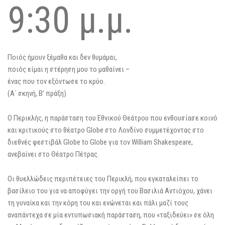
9:30 μ.μ.
Ποιός ήμουν ξέμαθα και δεν θυμάμαι,
ποιός είμαι η στέρηση μου το μαθαίνει –
ένας που τον εξόντωσε το κρύο.
(Α΄ σκηνή, Β’ πράξη)
Ο Περικλής, η παράσταση του Εθνικού Θεάτρου που ενθουσίασε κοινό
και κριτικούς στο θέατρο Globe στο Λονδίνο συμμετέχοντας στο
διεθνές φεστιβάλ Globe to Globe για τον William Shakespeare,
ανεβαίνει στο Θέατρο Πέτρας.
Οι θυελλώδεις περιπέτειες του Περικλή, που εγκαταλείπει το
βασίλειο του για να αποφύγει την οργή του Βασιλιά Αντιόχου, χάνει
τη γυναίκα και την κόρη του και ενώνεται και πάλι μαζί τους
αναπάντεχα σε μία εντυπωσιακή παράσταση, που «ταξιδεύει» σε όλη