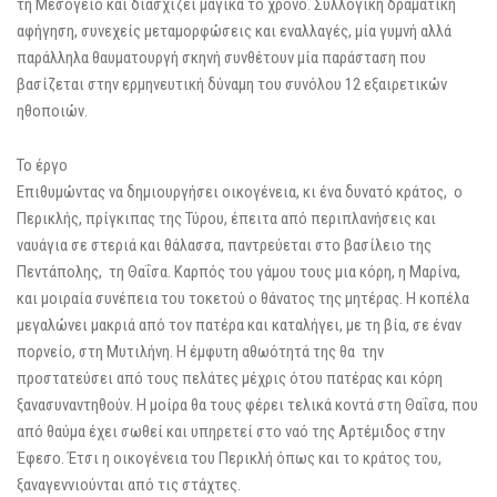
τη Μεσόγειο και διασχίζει μαγικά το χρόνο. Συλλογική δραματική
αφήγηση, συνεχείς μεταμορφώσεις και εναλλαγές, μία γυμνή αλλά
παράλληλα θαυματουργή σκηνή συνθέτουν μία παράσταση που
βασίζεται στην ερμηνευτική δύναμη του συνόλου 12 εξαιρετικών
ηθοποιών.
Το έργο
Επιθυμώντας να δημιουργήσει οικογένεια, κι ένα δυνατό κράτος, ο
Περικλής, πρίγκιπας της Τύρου, έπειτα από περιπλανήσεις και
ναυάγια σε στεριά και θάλασσα, παντρεύεται στο βασίλειο της
Πεντάπολης, τη Θαΐσα. Καρπός του γάμου τους μια κόρη, η Μαρίνα,
και μοιραία συνέπεια του τοκετού ο θάνατος της μητέρας. Η κοπέλα
μεγαλώνει μακριά από τον πατέρα και καταλήγει, με τη βία, σε έναν
πορνείο, στη Μυτιλήνη. Η έμφυτη αθωότητά της θα την
προστατεύσει από τους πελάτες μέχρις ότου πατέρας και κόρη
ξανασυναντηθούν. Η μοίρα θα τους φέρει τελικά κοντά στη Θαΐσα, που
από θαύμα έχει σωθεί και υπηρετεί στο ναό της Αρτέμιδος στην
Έφεσο. Έτσι η οικογένεια του Περικλή όπως και το κράτος του,
ξαναγεννιούνται από τις στάχτες.