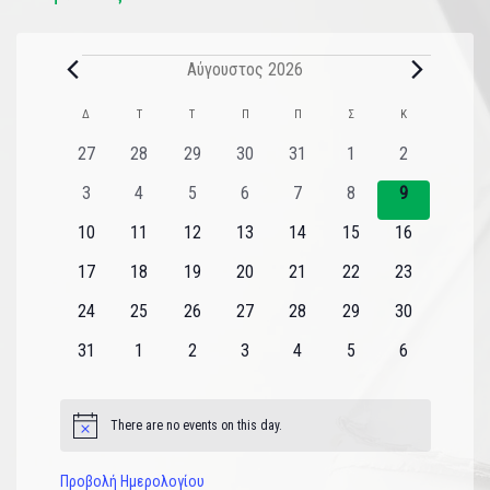
Αύγουστος 2026
Ημερολόγιο
Δ
Τ
Τ
Π
Π
Σ
Κ
του
0
0
0
0
0
0
0
27
28
29
30
31
1
2
εκδηλώσεις
εκδηλώσεις
εκδηλώσεις
εκδηλώσεις
εκδηλώσεις
εκδηλώσεις
εκδηλώσεις
Εκδηλώσεις
0
0
0
0
0
0
0
3
4
5
6
7
8
9
εκδηλώσεις
εκδηλώσεις
εκδηλώσεις
εκδηλώσεις
εκδηλώσεις
εκδηλώσεις
εκδηλώσεις
0
0
0
0
0
0
0
10
11
12
13
14
15
16
εκδηλώσεις
εκδηλώσεις
εκδηλώσεις
εκδηλώσεις
εκδηλώσεις
εκδηλώσεις
εκδηλώσεις
0
0
0
0
0
0
0
17
18
19
20
21
22
23
εκδηλώσεις
εκδηλώσεις
εκδηλώσεις
εκδηλώσεις
εκδηλώσεις
εκδηλώσεις
εκδηλώσεις
0
0
0
0
0
0
0
24
25
26
27
28
29
30
εκδηλώσεις
εκδηλώσεις
εκδηλώσεις
εκδηλώσεις
εκδηλώσεις
εκδηλώσεις
εκδηλώσεις
0
0
0
0
0
0
0
31
1
2
3
4
5
6
εκδηλώσεις
εκδηλώσεις
εκδηλώσεις
εκδηλώσεις
εκδηλώσεις
εκδηλώσεις
εκδηλώσεις
There are no events on this day.
Notice
Προβολή Ημερολογίου