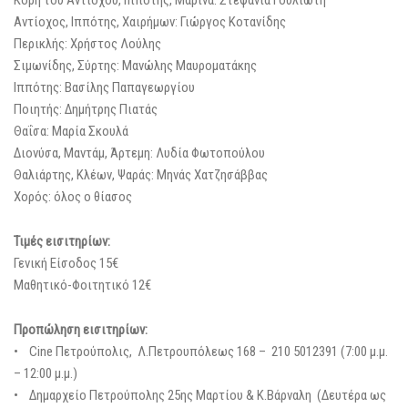
Κόρη του Αντίοχου, Ιππότης, Μαρίνα: Στεφανία Γουλιώτη
Αντίοχος, Ιππότης, Χαιρήμων: Γιώργος Κοτανίδης
Περικλής: Χρήστος Λούλης
Σιμωνίδης, Σύρτης: Μανώλης Μαυροματάκης
Ιππότης: Βασίλης Παπαγεωργίου
Ποιητής: Δημήτρης Πιατάς
Θαΐσα: Μαρία Σκουλά
Διονύσα, Μαντάμ, Άρτεμη: Λυδία Φωτοπούλου
Θαλιάρτης, Κλέων, Ψαράς: Μηνάς Χατζησάββας
Χορός: όλος ο θίασος
Τιμές εισιτηρίων:
Γενική Είσοδος 15€
Μαθητικό-Φοιτητικό 12€
Προπώληση εισιτηρίων:
• Cine Πετρούπολις, Λ.Πετρουπόλεως 168 – 210 5012391 (7:00 μ.μ.
– 12:00 μ.μ.)
• Δημαρχείο Πετρούπολης 25ης Μαρτίου & Κ.Βάρναλη (Δευτέρα ως