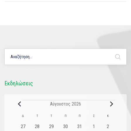
Εκδηλώσεις
Αύγουστος 2026
Ημερολόγιο
Δ
Τ
Τ
Π
Π
Σ
Κ
του
0
0
0
0
0
0
0
27
28
29
30
31
1
2