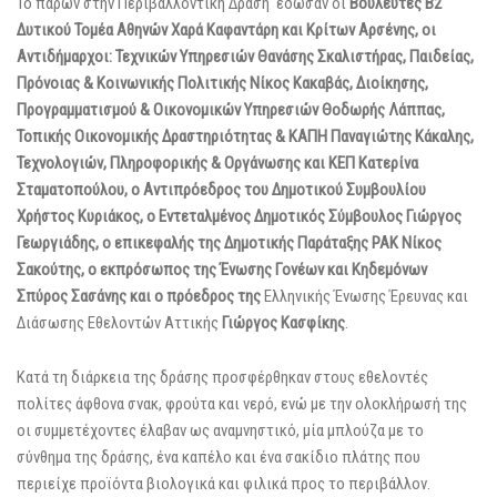
Το παρών στην Περιβαλλοντική Δράση έδωσαν οι
Βουλευτές Β2
Δυτικού Τομέα Αθηνών Χαρά Καφαντάρη και Κρίτων Αρσένης, οι
Αντιδήμαρχοι: Τεχνικών Υπηρεσιών Θανάσης Σκαλιστήρας, Παιδείας,
Πρόνοιας & Κοινωνικής Πολιτικής Νίκος Κακαβάς, Διοίκησης,
Προγραμματισμού & Οικονομικών Υπηρεσιών Θοδωρής Λάππας,
Τοπικής Οικονομικής Δραστηριότητας & ΚΑΠΗ Παναγιώτης Κάκαλης,
Τεχνολογιών, Πληροφορικής & Οργάνωσης και ΚΕΠ Κατερίνα
Σταματοπούλου, ο Αντιπρόεδρος του Δημοτικού Συμβουλίου
Χρήστος Κυριάκος, ο Εντεταλμένος Δημοτικός Σύμβουλος Γιώργος
Γεωργιάδης, ο επικεφαλής της Δημοτικής Παράταξης ΡΑΚ Νίκος
Σακούτης, ο εκπρόσωπος της Ένωσης Γονέων και Κηδεμόνων
Σπύρος Σασάνης και ο πρόεδρος της
Ελληνικής Ένωσης Έρευνας και
Διάσωσης Εθελοντών Αττικής
Γιώργος Κασφίκης
.
Κατά τη διάρκεια της δράσης προσφέρθηκαν στους εθελοντές
πολίτες άφθονα σνακ, φρούτα και νερό, ενώ με την ολοκλήρωσή της
οι συμμετέχοντες έλαβαν ως αναμνηστικό, μία μπλούζα με το
σύνθημα της δράσης, ένα καπέλο και ένα σακίδιο πλάτης που
περιείχε προϊόντα βιολογικά και φιλικά προς το περιβάλλον.