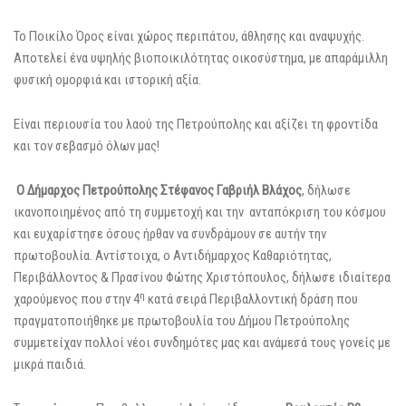
Το Ποικίλο Όρος είναι
χώρος περιπάτου, άθλησης και αναψυχής.
Αποτελεί ένα υψηλής βιοποικιλότητας οικοσύστημα, με απαράμιλλη
φυσική ομορφιά και ιστορική αξία.
Ε
ίναι περιουσία του λαού της Πετρούπολης και αξίζει τη φροντίδα
και τον σεβασμό όλων μας!
Ο Δήμαρχος Πετρούπολης Στέφανος Γαβριήλ Βλάχος
, δήλωσε
ικανοποιημένος από τη συμμετοχή και την ανταπόκριση του κόσμου
και ευχαρίστησε όσους ήρθαν να συνδράμουν σε αυτήν την
πρωτοβουλία.
Αντίστοιχα, ο Αντιδήμαρχος Καθαριότητας,
Περιβάλλοντος & Πρασίνου Φώτης Χριστόπουλος, δήλωσε ιδιαίτερα
η
χαρούμενος που στην 4
κατά σειρά Περιβαλλοντική δράση που
πραγματοποιήθηκε με πρωτοβουλία του Δήμου Πετρούπολης
συμμετείχαν πολλοί νέοι συνδημότες μας και ανάμεσά τους γονείς με
μικρά παιδιά.