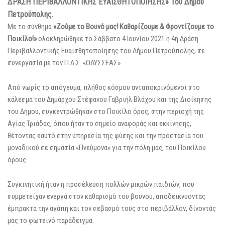
ΔΡΑΣΗ ΠΕΡΙΒΑΛΛΟΝΤΙΚΗΣ ΕΥΑΙΣΘΗΤΟΠΟΙΗΣΗΣ» Του Δήμου
Πετρούπολης.
Με το σύνθημα
«Ζούμε το Βουνό μας! Καθαρίζουμε & Φροντίζουμε το
Ποικίλο!»
ολοκληρώθηκε το Σάββατο 4 Ιουνίου 2021 η 4η Δράση
Περιβαλλοντικής Ευαισθητοποίησης του Δήμου Πετρούπολης, σε
συνεργασία με τον Π.Δ.Σ. «ΟΔΥΣΣΕΑΣ».
Από νωρίς το απόγευμα, πλήθος κόσμου ανταποκρινόμενοι στο
κάλεσμα του Δημάρχου Στέφανου Γαβριήλ Βλάχου και της Διοίκησης
του Δήμου, συγκεντρώθηκαν στο Ποικίλο όρος, στην περιοχή της
Αγίας Τριάδας, όπου ήταν το σημείο αναφοράς και εκκίνησης,
θέτοντας εαυτό στην υπηρεσία της φύσης και την προστασία του
μοναδικού σε σημασία «Πνεύμονα» για την πόλη μας, του Ποικίλου
όρους.
Συγκινητική ήταν η προσέλευση πολλών μικρών παιδιών, που
συμμετείχαν ενεργά στον καθαρισμό του βουνού, αποδεικνύοντας
έμπρακτα την αγάπη και τον σεβασμό τους στο περιβάλλον, δίνοντάς
μας το φωτεινό παράδειγμα.