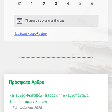
εκδηλώσεις
εκδηλώσεις
εκδηλώσεις
εκδηλώσεις
εκδηλώσεις
εκδηλώσεις
εκδηλώσεις
0
0
0
0
0
0
0
31
1
2
3
4
5
6
εκδηλώσεις
εκδηλώσεις
εκδηλώσεις
εκδηλώσεις
εκδηλώσεις
εκδηλώσεις
εκδηλώσεις
There are no events on this day.
Notice
Προβολή Ημερολογίου
Πρόσφατα Άρθρα
«Διεθνές Φεστιβάλ Πέτρας»: 11ο «Συναπάντημα
Παραδοσιακών Χορών»
7 Αυγούστου 2026