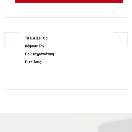
Τα Κ.Α.Π.Η. Θα
Κόψουν Την
Πρωτοχρονιάτικη
Πίτα Τους