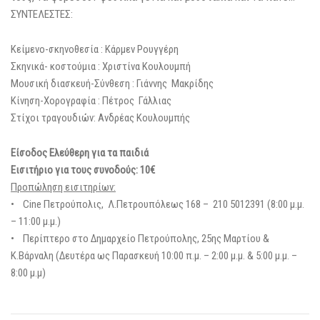
ΣΥΝΤΕΛΕΣΤΕΣ:
Κείμενο-σκηνοθεσία : Κάρμεν Ρουγγέρη
Σκηνικά- κοστούμια : Χριστίνα Κουλουμπή
Μουσική διασκευή-Σύνθεση : Γιάννης Μακρίδης
Κίνηση-Χορογραφία : Πέτρος Γάλλιας
Στίχοι τραγουδιών: Ανδρέας Κουλουμπής
Είσοδος Ελεύθερη για τα παιδιά
Εισιτήριο για τους συνοδούς: 10€
Προπώληση εισιτηρίων:
• Cine Πετρούπολις, Λ.Πετρουπόλεως 168 – 210 5012391 (8:00 μ.μ.
– 11:00 μ.μ.)
• Περίπτερο στο Δημαρχείο Πετρούπολης, 25ης Μαρτίου &
Κ.Βάρναλη (Δευτέρα ως Παρασκευή 10:00 π.μ. – 2:00 μ.μ. & 5:00 μ.μ. –
8:00 μ.μ)