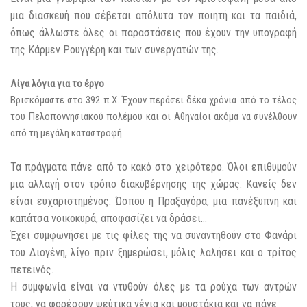
μια διασκευή που σέβεται απόλυτα τον ποιητή και τα παιδιά,
όπως άλλωστε όλες οι παραστάσεις που έχουν την υπογραφή
της Κάρμεν Ρουγγέρη και των συνεργατών της.
Λίγα λόγια για το έργο
Βρισκόμαστε στο 392 π.Χ. Έχουν περάσει δέκα χρόνια από το τέλος
του Πελοποννησιακού πολέμου και οι Αθηναίοι ακόμα να συνέλθουν
από τη μεγάλη καταστροφή…
Τα πράγματα πάνε από το κακό στο χειρότερο. Όλοι επιθυμούν
μια αλλαγή στον τρόπο διακυβέρνησης της χώρας. Κανείς δεν
είναι ευχαριστημένος: Ώσπου η Πραξαγόρα, μια πανέξυπνη και
καπάτσα νοικοκυρά, αποφασίζει να δράσει…
Έχει συμφωνήσει με τις φίλες της να συναντηθούν στο Φανάρι
του Διογένη, λίγο πριν ξημερώσει, μόλις λαλήσει και ο τρίτος
πετεινός.
Η συμφωνία είναι να ντυθούν όλες με τα ρούχα των αντρών
τους, να φορέσουν ψεύτικα γένια και μουστάκια και να πάνε…