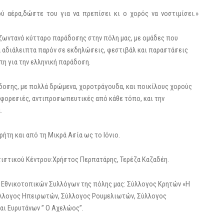
 αέρα,δώστε του για να πρεπίσει κι ο χορός να νοστιμίσει.»
ζωντανό κύτταρο παράδοσης στην πόλη μας, με ομάδες που
ια αδιάλειπτα παρόν σε εκδηλώσεις, φεστιβάλ και παραστάσεις
άπη για την ελληνική παράδοση.
δοσης, με πολλά δρώμενα, χοροτράγουδα, και ποικίλους χορούς
ς φορεσιές, αντιπροσωπευτικές από κάθε τόπο, και την
.
ήτη και από τη Μικρά Ασία ως το Ιόνιο.
στικού Κέντρου:Χρήστος Περπατάρης, Τερέζα Καζαδέη.
 Εθνικοτοπικών Συλλόγων της πόλης μας: Σύλλογος Κρητών «Η
ύλλογος Ηπειρωτών, Σύλλογος Ρουμελιωτών, Σύλλογος
ι Ευρυτάνων ” Ο Αχελώος”.