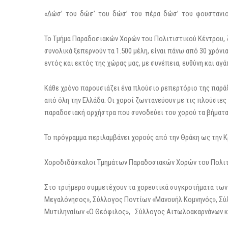
«Δώσ’ του δώσ’ του δώσ’ του πέρα δώσ’ του φουστανιού
Το Τμήμα Παραδοσιακών Χορών του Πολιτιστικού Κέντρου, 
συνολικά ξεπερνούν τα 1.500 μέλη, είναι πάνω από 30 χρόν
εντός και εκτός της χώρας μας, με συνέπεια, ευθύνη και αγ
Κάθε χρόνο παρουσιάζει ένα πλούσιο ρεπερτόριο της παρά
από όλη την Ελλάδα. Οι χοροί ζωντανεύουν με τις πλούσιε
παραδοσιακή ορχήστρα που συνοδεύει του χορού τα βήματα
Το πρόγραμμα περιλαμβάνει χορούς από την Θράκη ως την Κρ
Χοροδιδάσκαλοι Τμημάτων Παραδοσιακών Χορών του Πολιτι
Στο τριήμερο συμμετέχουν τα χορευτικά συγκροτήματα των
Μεγαλόνησος», Σύλλογος Ποντίων «Μανουήλ Κομνηνός», Σ
Μυτιληναίων «Ο Θεόφιλος», Σύλλογος Αιτωλοακαρνάνων κα