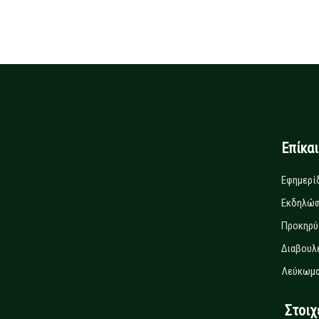
Επίκα
Εφημερί
Εκδηλώσ
Προκηρύ
Διαβουλ
Λεύκωμα
Στοιχεί