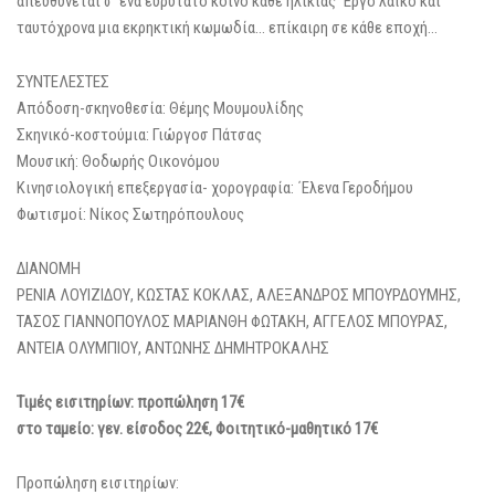
απευθύνεται σ’ ένα ευρύτατο κοινό κάθε ηλικίας ΄Εργο λαϊκό και
ταυτόχρονα μια εκρηκτική κωμωδία… επίκαιρη σε κάθε εποχή…
ΣΥΝΤΕΛΕΣΤΕΣ
Απόδοση-σκηνοθεσία: Θέμης Μουμουλίδης
Σκηνικό-κοστούμια: Γιώργοσ Πάτσας
Μουσική: Θοδωρής Οικονόμου
Κινησιολογική επεξεργασία- χορογραφία: ΄Ελενα Γεροδήμου
Φωτισμοί: Νίκος Σωτηρόπουλους
ΔΙΑΝΟΜΗ
ΡΕΝΙΑ ΛΟΥΙΖΙΔΟΥ, ΚΩΣΤΑΣ ΚΟΚΛΑΣ, ΑΛΕΞΑΝΔΡΟΣ ΜΠΟΥΡΔΟΥΜΗΣ,
ΤΑΣΟΣ ΓΙΑΝΝΟΠΟΥΛΟΣ ΜΑΡΙΑΝΘΗ ΦΩΤΑΚΗ, ΑΓΓΕΛΟΣ ΜΠΟΥΡΑΣ,
ΑΝΤΕΙΑ ΟΛΥΜΠΙΟΥ, ΑΝΤΩΝΗΣ ΔΗΜΗΤΡΟΚΑΛΗΣ
Τιμές εισιτηρίων: προπώληση 17€
στο ταμείο: γεν. είσοδος 22€, Φοιτητικό-μαθητικό 17€
Προπώληση εισιτηρίων: