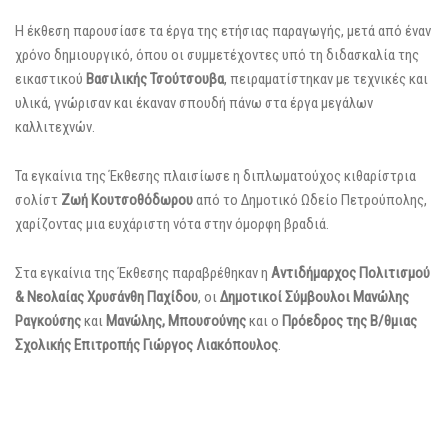
Η έκθεση παρουσίασε τα έργα της ετήσιας παραγωγής, μετά από έναν
χρόνο δημιουργικό, όπου οι συμμετέχοντες υπό τη διδασκαλία της
εικαστικού
Βασιλικής Τσούτσουβα
, πειραματίστηκαν με τεχνικές και
υλικά, γνώρισαν και έκαναν σπουδή πάνω στα έργα μεγάλων
καλλιτεχνών.
Τα εγκαίνια της Έκθεσης πλαισίωσε η διπλωματούχος κιθαρίστρια
σολίστ
Ζωή Κουτσοθόδωρου
από το Δημοτικό Ωδείο Πετρούπολης,
χαρίζοντας μια ευχάριστη νότα στην όμορφη βραδιά.
Στα εγκαίνια της Έκθεσης παραβρέθηκαν η
Αντιδήμαρχος Πολιτισμού
& Νεολαίας Χρυσάνθη Παχίδου
, οι
Δημοτικοί Σύμβουλοι Μανώλης
Ραγκούσης
και
Μανώλης, Μπουσούνης
και ο
Πρόεδρος της Β/θμιας
Σχολικής Επιτροπής
Γιώργος Λιακόπουλος
.