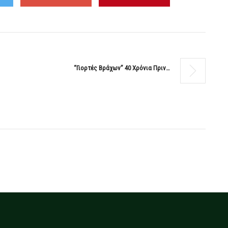
“Γιορτές Βράχων” 40 Χρόνια Πριν…