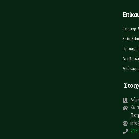
Επίκα
Εφημερί
Εκδηλώσ
Προκηρύ
Διαβουλ
Λεύκωμα
Στοιχεί
Δήμ
Κώσ
Πετ
info
213