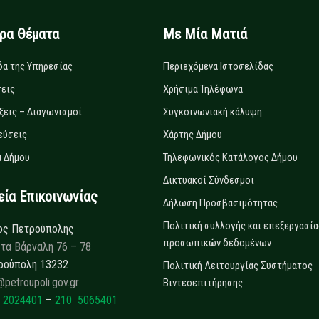
ιρα Θέματα
Με Μία Ματιά
δα της Υπηρεσίας
Περιεχόμενα Ιστοσελίδας
εις
Χρήσιμα Τηλέφωνα
ξεις – Διαγωνισμοί
Συγκοινωνιακή κάλυψη
εύσεις
Χάρτης Δήμου
 Δήμου
Τηλεφωνικός Κατάλογος Δήμου
Δικτυακοί Σύνδεσμοι
α Επικοινωνίας
Δήλωση Προσβασιμότητας
Πολιτική συλλογής και επεξεργασία
ος Πετρούπολης
προσωπικών δεδομένων
τα Βάρναλη 76 – 78
ρούπολη 13232
Πολιτική Λειτουργίας Συστήματος
@petroupoli.gov.gr
Βιντεοεπιτήρησης
 2024401
–
210 5065401