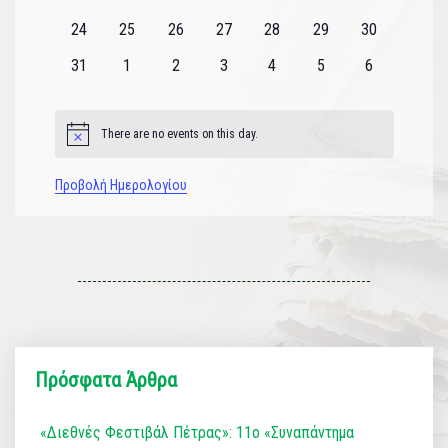
εκδηλώσεις
εκδηλώσεις
εκδηλώσεις
εκδηλώσεις
εκδηλώσεις
εκδηλώσεις
εκδηλώσεις
0
0
0
0
0
0
0
24
25
26
27
28
29
30
εκδηλώσεις
εκδηλώσεις
εκδηλώσεις
εκδηλώσεις
εκδηλώσεις
εκδηλώσεις
εκδηλώσεις
0
0
0
0
0
0
0
31
1
2
3
4
5
6
εκδηλώσεις
εκδηλώσεις
εκδηλώσεις
εκδηλώσεις
εκδηλώσεις
εκδηλώσεις
εκδηλώσεις
There are no events on this day.
Notice
Προβολή Ημερολογίου
Πρόσφατα Άρθρα
«Διεθνές Φεστιβάλ Πέτρας»: 11ο «Συναπάντημα