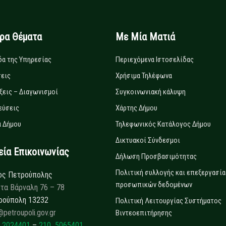
ιρα Θέματα
Με Μία Ματιά
δα της Υπηρεσίας
Περιεχόμενα Ιστοσελίδας
εις
Χρήσιμα Τηλέφωνα
ξεις – Διαγωνισμοί
Συγκοινωνιακή κάλυψη
εύσεις
Χάρτης Δήμου
 Δήμου
Τηλεφωνικός Κατάλογος Δήμου
Δικτυακοί Σύνδεσμοι
α Επικοινωνίας
Δήλωση Προσβασιμότητας
Πολιτική συλλογής και επεξεργασία
ος Πετρούπολης
προσωπικών δεδομένων
τα Βάρναλη 76 – 78
ρούπολη 13232
Πολιτική Λειτουργίας Συστήματος
@petroupoli.gov.gr
Βιντεοεπιτήρησης
 2024401
–
210 5065401