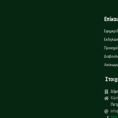
Επίκα
Εφημερί
Εκδηλώσ
Προκηρύ
Διαβουλ
Λεύκωμα
Στοιχεί
Δήμ
Κώσ
Πετ
info
213