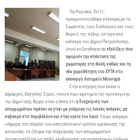
Την Κυ
ριακή, 26/11,
πραγματοποιήθηκε σύσκεψη με τα
Σωματεία, τους Συλλόγους και τους
Φορείς της πόλης, ύστερα από
κάλεσμα του Δήμου Πετρούπολης,
όπου συζητήθηκαν
οι εξελίξεις που
αφορούν την επέκταση της
χωματερής στη Φυλή, καθώς και τη
νέα χωροθέτηση του ΧΥΤΑ στο
ανενεργό Λατομείο Μουσαμά
.
Στην εισήγηση που έκανε ο
Δήμαρχος, Βαγγέλης Σίμος, τόνισε πως αφετηρία της προσέγγισης
της Δημοτικής Αρχής είναι η θέση ότι
η διαχείριση των
απορριμμάτων πρέπει να γίνει με γνώμονα τις λαϊκές ανάγκες, με
σεβασμό στο περιβάλλον και στην υγεία του λαού
. Όπως ανέφερε:
«
σήμερα, στο πλαίσιο του καπιταλιστικού τρόπου οργάνωσης της
κοινωνίας, το ζήτημα της διαχείρισης των απορριμμάτων
αντιμετωπίζεται ως πεδίο κερδοφορίας επιχειρηματικών ομίλων
».