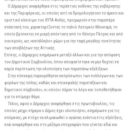
Ο Δήμαρχος αναφέρθηκε στις τεράστιες ευθύνες της κυβέρνησης
και της Περιφέρειας, οι οποίες αντί να δρομολογήσουν το άμεσο και
οριστικό κλείσιμο του ΧΥΤΑ Φυλής, προχωρούν στην παραπέρα
επέκτασή του, χαρακτηρίζοντας το παλιό Λατομείο Μουσαμά, το
οποίο βρίσκεται σε μικρή απόσταση από το Θέατρο Πέτρας και από
οικισμούς, ως «κατάλληλο» χώρο για την ταφή μεγάλης ποσότητας
των αποβλήτων της Αττικής.
Επίσης, ο Δήμαρχος ενημέρωσε μεταξύ άλλων και για την απόφαση
του Δημοτικού Συμβουλίου, όπου αποφασίστηκε να μην δεχτεί σε
καμία περίπτωση την υλοποίηση των παραπάνω εξελίξεων.
Στην σύσκεψη παρευρέθησαν εκπρόσωποι των συλλόγων και των
φορέων της πόλης, καθώς και επικεφαλής παρατάξεων και
δημοτικοί σύμβουλοι, οι οποίοι πήραν το λόγο και τοποθετήθηκαν
για το επίμαχο θέμα.
Τέλος, αφού ο Δήμαρχος αναφέρθηκε στις πρωτοβουλίες, τις
οποίες μέχρι σήμερα ο Δήμος έχει υλοποιήσει, ενημέρωσε για τις
επόμενες, με στόχο να κλιμακωθεί ο αγώνας ενάντια στις εξελίξεις,
ενώ αναφέρθηκε και στο μάζεμα υπογραφών που γίνεται εδώ και