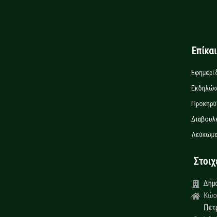
Επίκα
Εφημερί
Εκδηλώσ
Προκηρύ
Διαβουλ
Λεύκωμα
Στοιχεί
Δήμ
Κώσ
Πετ