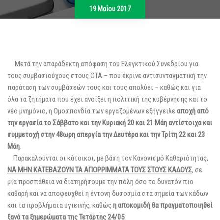
19 Μαΐου 2017
Μετά την απαράδεκτη απόφαση του Ελεγκτικού Συνεδρίου για
τους συμβασιούχους στους ΟΤΑ – που έκρινε αντισυνταγματική την
παράταση των συμβάσεών τους και τους απολύει – καθώς και για
όλα τα ζητήματα που έχει ανοίξει η πολιτική της κυβέρνησης και το
νέο μνημόνιο, η Ομοσπονδία των εργαζομένων εξήγγειλε
αποχή από
την εργασία το Σάββατο και την Κυριακή 20 και 21 Μάη αντίστοιχα και
συμμετοχή στην 48ωρη απεργία την Δευτέρα και την Τρίτη 22 και 23
Μάη
.
Παρακαλούνται οι κάτοικοι, με βάση τον Κανονισμό Καθαριότητας,
ΝΑ ΜΗΝ ΚΑΤΕΒΑΖΟΥΝ ΤΑ ΑΠΟΡΡΙΜΜΑΤΑ ΤΟΥΣ ΣΤΟΥΣ ΚΑΔΟΥΣ
, σε
μία προσπάθεια να διατηρήσουμε την πόλη όσο το δυνατόν πιο
καθαρή και να αποφευχθεί η έντονη δυσοσμία στα σημεία των κάδων
και τα προβλήματα υγιεινής, καθώς
η αποκομιδή θα πραγματοποιηθεί
ξανά τα ξημερώματα της Τετάρτης 24/05
.