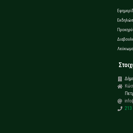
Εφημερί
Εκδηλώσ
Προκηρύ
Διαβουλ
Λεύκωμα
Στοιχεί
Δήμ
Κώσ
Πετ
info
213