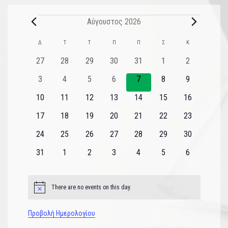
Αύγουστος 2026
Ημερολόγιο
Δ
Τ
Τ
Π
Π
Σ
Κ
του
0
0
0
0
0
0
0
27
28
29
30
31
1
2
εκδηλώσεις
εκδηλώσεις
εκδηλώσεις
εκδηλώσεις
εκδηλώσεις
εκδηλώσεις
εκδηλώσεις
Εκδηλώσεις
0
0
0
0
0
0
0
3
4
5
6
7
8
9
εκδηλώσεις
εκδηλώσεις
εκδηλώσεις
εκδηλώσεις
εκδηλώσεις
εκδηλώσεις
εκδηλώσεις
0
0
0
0
0
0
0
10
11
12
13
14
15
16
εκδηλώσεις
εκδηλώσεις
εκδηλώσεις
εκδηλώσεις
εκδηλώσεις
εκδηλώσεις
εκδηλώσεις
0
0
0
0
0
0
0
17
18
19
20
21
22
23
εκδηλώσεις
εκδηλώσεις
εκδηλώσεις
εκδηλώσεις
εκδηλώσεις
εκδηλώσεις
εκδηλώσεις
0
0
0
0
0
0
0
24
25
26
27
28
29
30
εκδηλώσεις
εκδηλώσεις
εκδηλώσεις
εκδηλώσεις
εκδηλώσεις
εκδηλώσεις
εκδηλώσεις
0
0
0
0
0
0
0
31
1
2
3
4
5
6
εκδηλώσεις
εκδηλώσεις
εκδηλώσεις
εκδηλώσεις
εκδηλώσεις
εκδηλώσεις
εκδηλώσεις
There are no events on this day.
Notice
Προβολή Ημερολογίου