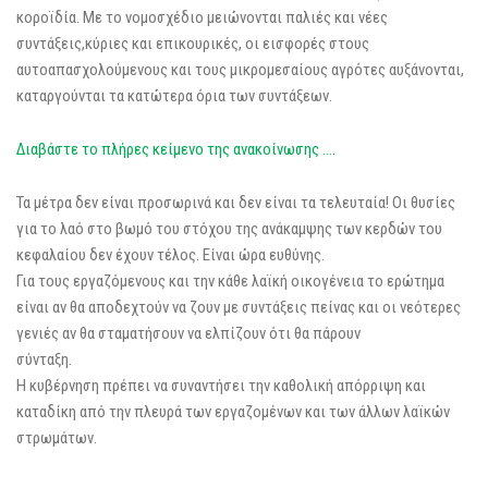
κοροϊδία. Με το νομοσχέδιο μειώνονται παλιές και νέες
συντάξεις,κύριες και επικουρικές, οι εισφορές στους
αυτοαπασχολούμενους και τους μικρομεσαίους αγρότες αυξάνονται,
καταργούνται τα κατώτερα όρια των συντάξεων.
Διαβάστε το πλήρες κείμενο της ανακοίνωσης ….
Τα μέτρα δεν είναι προσωρινά και δεν είναι τα τελευταία! Οι θυσίες
για το λαό στο βωμό του στόχου της ανάκαμψης των κερδών του
κεφαλαίου δεν έχουν τέλος. Είναι ώρα ευθύνης.
Για τους εργαζόμενους και την κάθε λαϊκή οικογένεια το ερώτημα
είναι αν θα αποδεχτούν να ζουν με συντάξεις πείνας και οι νεότερες
γενιές αν θα σταματήσουν να ελπίζουν ότι θα πάρουν
σύνταξη.
Η κυβέρνηση πρέπει να συναντήσει την καθολική απόρριψη και
καταδίκη από την πλευρά των εργαζομένων και των άλλων λαϊκών
στρωμάτων.