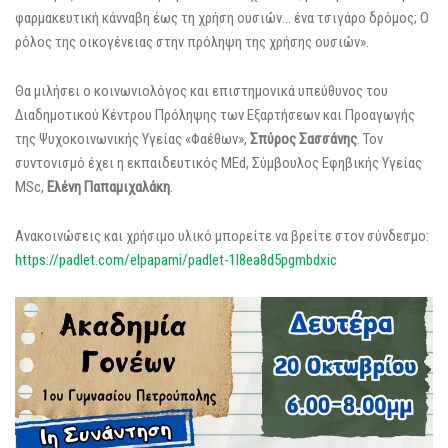
φαρμακευτική κάνναβη έως τη χρήση ουσιών… ένα τσιγάρο δρόμος; Ο
ρόλος της οικογένειας στην πρόληψη της χρήσης ουσιών».
Θα μιλήσει ο κοινωνιολόγος και επιστημονικά υπεύθυνος του
Διαδημοτικού Κέντρου Πρόληψης των Εξαρτήσεων και Προαγωγής
της Ψυχοκοινωνικής Υγείας «Φαέθων»,
Σπύρος Σασσάνης
. Τον
συντονισμό έχει η εκπαιδευτικός MEd, Σύμβουλος Εφηβικής Υγείας
MSc,
Ελένη Παπαμιχαλάκη
.
Ανακοινώσεις και χρήσιμο υλικό μπορείτε να βρείτε στον σύνδεσμο:
https://padlet.com/elpapami/padlet-1l8ea8d5pgmbdxic