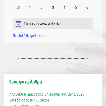
εκδηλώσεις
εκδηλώσεις
εκδηλώσεις
εκδηλώσεις
εκδηλώσεις
εκδηλώσεις
εκδηλώσεις
0
0
0
0
0
0
0
31
1
2
3
4
5
6
εκδηλώσεις
εκδηλώσεις
εκδηλώσεις
εκδηλώσεις
εκδηλώσεις
εκδηλώσεις
εκδηλώσεις
There are no events on this day.
Notice
Προβολή Ημερολογίου
Πρόσφατα Άρθρα
Αποφάσεις Δημοτικής Επιτροπής της 29ης/2026
Συνεδρίασης (07.08.2026)