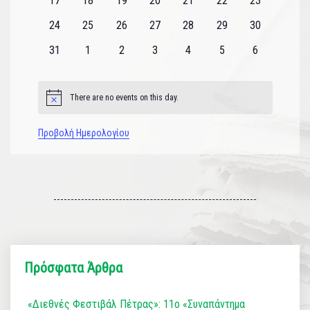
17
18
19
20
21
22
23
εκδηλώσεις
εκδηλώσεις
εκδηλώσεις
εκδηλώσεις
εκδηλώσεις
εκδηλώσεις
εκδηλώσεις
0
0
0
0
0
0
0
24
25
26
27
28
29
30
εκδηλώσεις
εκδηλώσεις
εκδηλώσεις
εκδηλώσεις
εκδηλώσεις
εκδηλώσεις
εκδηλώσεις
0
0
0
0
0
0
0
31
1
2
3
4
5
6
εκδηλώσεις
εκδηλώσεις
εκδηλώσεις
εκδηλώσεις
εκδηλώσεις
εκδηλώσεις
εκδηλώσεις
There are no events on this day.
Notice
Προβολή Ημερολογίου
Πρόσφατα Άρθρα
«Διεθνές Φεστιβάλ Πέτρας»: 11ο «Συναπάντημα