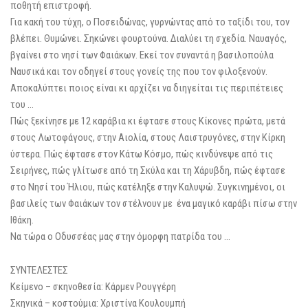
ποθητή επιστροφή.
Για κακή του τύχη, ο Ποσειδώνας, γυρνώντας από το ταξίδι του, τον
βλέπει. Θυμώνει. Σηκώνει φουρτούνα. Διαλύει τη σχεδία. Ναυαγός,
βγαίνει στο νησί των Φαιάκων. Εκεί τον συναντά η βασιλοπούλα
Ναυσικά και τον οδηγεί στους γονείς της που τον φιλοξενούν.
Αποκαλύπτει ποιος είναι κι αρχίζει να διηγείται τις περιπέτειες
του …
Πώς ξεκίνησε με 12 καράβια κι έφτασε στους Κίκονες πρώτα, μετά
στους Λωτοφάγους, στην Αιολία, στους Λαιστρυγόνες, στην Κίρκη
ύστερα. Πώς έφτασε στον Κάτω Κόσμο, πώς κινδύνεψε από τις
Σειρήνες, πώς γλίτωσε από τη Σκύλα και τη Χάρυβδη, πώς έφτασε
στο Νησί του Ήλιου, πώς κατέληξε στην Καλυψώ. Συγκινημένοι, οι
βασιλείς των Φαιάκων τον στέλνουν με ένα μαγικό καράβι πίσω στην
Ιθάκη.
Να τώρα ο Οδυσσέας μας στην όμορφη πατρίδα του …
ΣΥΝΤΕΛΕΣΤΕΣ
Κείμενο – σκηνοθεσία: Κάρμεν Ρουγγέρη
Σκηνικά – κοστούμια: Χριστίνα Κουλουμπή