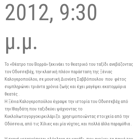
2012, 9:30
μ.μ.
Το «Θέατρο του Βορρά» ξεκινάει το θεατρικό του ταξίδι ανεβάζοντας
τον Οδυσσεβάχ, την κλασική πλέον παράσταση της Ξένιας
Καλογεροπούλου, σε μουσική Διονύση Σαββόπουλου που φέτος
συμπληρώνει τριάντα χρόνια ζωής και έχει μαγέψει εκατομμύρια
θεατές .
Η Ξένια Καλογεροπούλου έγραψε την ιστορία του Οδυσσεβάχ από
την Ιθαγδάτη που ταξιδεύει ψάχνοντας το
Κυκλολωτογοργοκιρκιλάριζο. χρησιμοποιώντας στοιχεία από την
Οδύσσεια, από τις Χίλιες και μία νύχτες, και πολλά άλλα παραμύθια .