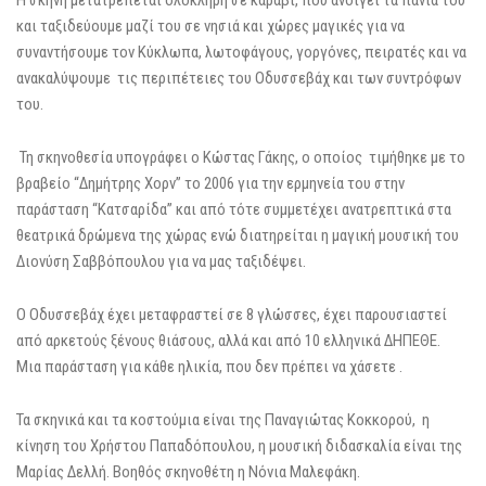
Η σκηνή μετατρέπεται ολόκληρη σε καράβι, που ανοίγει τα πανιά του
και ταξιδεύουμε μαζί του σε νησιά και χώρες μαγικές για να
συναντήσουμε τον Κύκλωπα, λωτοφάγους, γοργόνες, πειρατές και να
ανακαλύψουμε τις περιπέτειες του Οδυσσεβάχ και των συντρόφων
του.
Τη σκηνοθεσία υπογράφει ο Κώστας Γάκης, ο οποίος τιμήθηκε με το
βραβείο “Δημήτρης Χορν” το 2006 για την ερμηνεία του στην
παράσταση “Κατσαρίδα” και από τότε συμμετέχει ανατρεπτικά στα
θεατρικά δρώμενα της χώρας ενώ διατηρείται η μαγική μουσική του
Διονύση Σαββόπουλου για να μας ταξιδέψει.
Ο Οδυσσεβάχ έχει μεταφραστεί σε 8 γλώσσες, έχει παρουσιαστεί
από αρκετούς ξένους θιάσους, αλλά και από 10 ελληνικά ΔΗΠΕΘΕ.
Μια παράσταση για κάθε ηλικία, που δεν πρέπει να χάσετε .
Τα σκηνικά και τα κοστούμια είναι της Παναγιώτας Κοκκορού, η
κίνηση του Χρήστου Παπαδόπουλου, η μουσική διδασκαλία είναι της
Μαρίας Δελλή. Βοηθός σκηνοθέτη η Νόνια Μαλεφάκη.