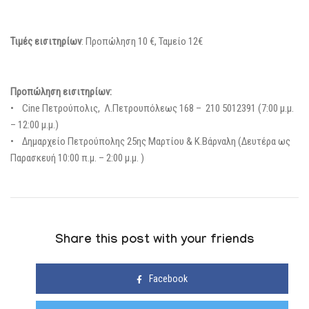
Τιμές εισιτηρίων
: Προπώληση 10 €, Ταμείο 12€
Προπώληση εισιτηρίων:
• Cine Πετρούπολις, Λ.Πετρουπόλεως 168 – 210 5012391 (7:00 μ.μ.
– 12:00 μ.μ.)
• Δημαρχείο Πετρούπολης 25ης Μαρτίου & Κ.Βάρναλη (Δευτέρα ως
Παρασκευή 10:00 π.μ. – 2:00 μ.μ. )
Share this post with your friends
Facebook