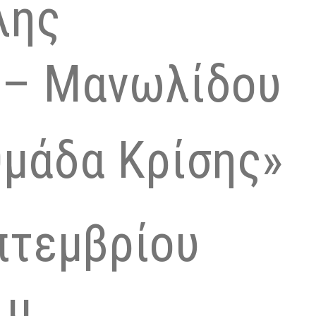
λης
 – Μανωλίδου
Ομάδα Κρίσης»
πτεμβρίου
.μ.