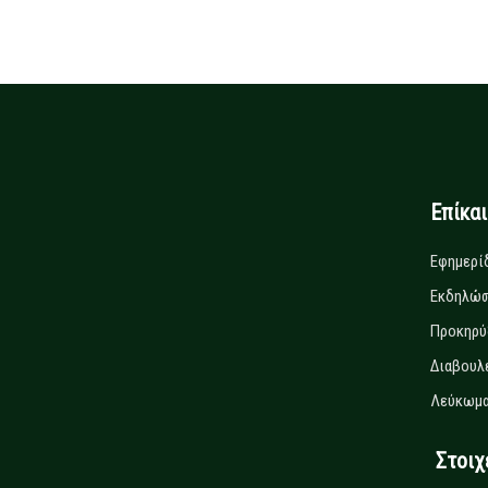
Επίκα
Εφημερί
Εκδηλώσ
Προκηρύ
Διαβουλ
Λεύκωμα
Στοιχεί