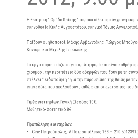
Η θεατρική ” Ομάδα Κρίσης ” παρουσιάζει τη σύγχρονη κωμ
σκηνοθεσία Κικής Αυγουστάτου, σκηνικά Τόνιας Αγγελοπού
Παίζουν οι ηθοποιοί. Μάκης Αρβανιτάκης ,Γιώργος Μπούγος
Κόνιαρη και Μιχάλης Τσικαλάκης.
Το έργο παρουσιάζεται για πρώτη φορά και είναι καθρέφτη
χιούμορ , την περιπέτεια δύο αδερφών που ζουν με τη σύντα
στέλνει ” ειδοποίηση ” για την παρουσίαση της θείας με την
επεισόδια που ακολουθούν , καθώς και οι ανατροπές που δι
Τιμές εισιτηρίων:
Γενική Είσοδος 10€,
Μαθητικό-Φοιτητικό 8€
Προπώληση εισιτηρίων:
• Cine Πετρούπολις, Λ.Πετρουπόλεως 168 – 210 5012391(7:0