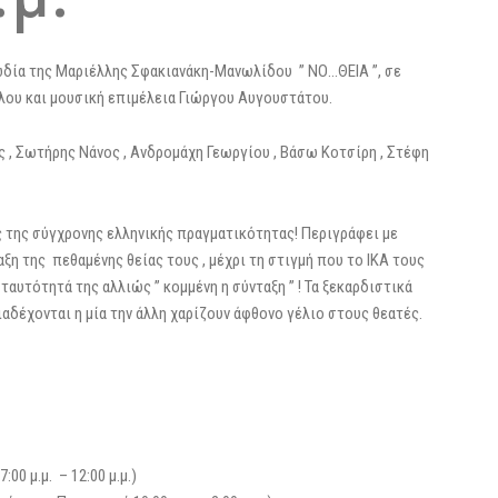
ωδία της Μαριέλλης Σφακιανάκη-Μανωλίδου ” ΝΟ…ΘΕΙΑ ”, σε
λου και μουσική επιμέλεια Γιώργου Αυγουστάτου.
 , Σωτήρης Νάνος , Ανδρομάχη Γεωργίου , Βάσω Κοτσίρη , Στέφη
ς της σύγχρονης ελληνικής πραγματικότητας! Περιγράφει με
ξη της πεθαμένης θείας τους , μέχρι τη στιγμή που το ΙΚΑ τους
 ταυτότητά της αλλιώς ” κομμένη η σύνταξη ” ! Τα ξεκαρδιστικά
αδέχονται η μία την άλλη χαρίζουν άφθονο γέλιο στους θεατές.
0 μ.μ. – 12:00 μ.μ.)