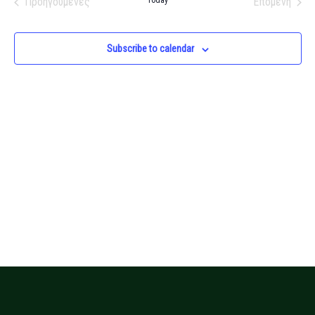
Προηγούμενες
Today
Επόμενη
Views
Εκδηλώσεις
Εκδηλώσ
Navigati
Subscribe to calendar