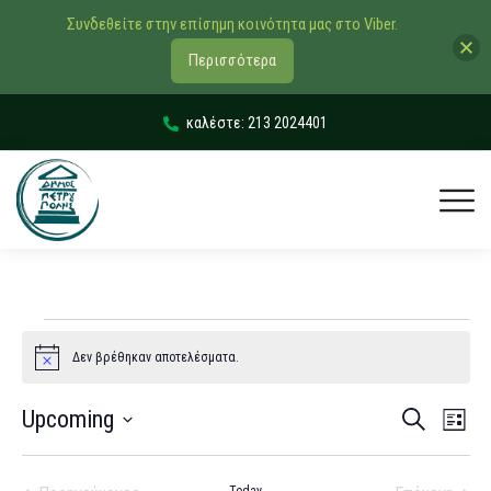
Συνδεθείτε στην επίσημη κοινότητα μας στο Viber.
Περισσότερα
καλέστε: 213 2024401
Δεν βρέθηκαν αποτελέσματα.
Notice
Εκδηλώσ
Εκδ
Upcoming
Αναζήτηση
List
Vie
Search
Select
Navi
date.
and