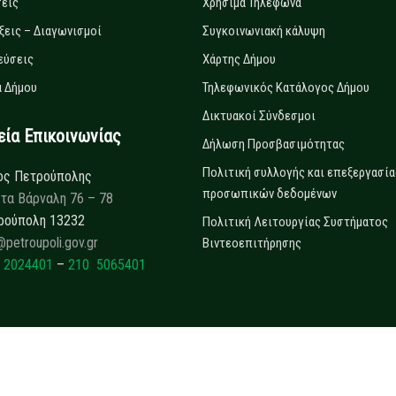
εις
Χρήσιμα Τηλέφωνα
ξεις – Διαγωνισμοί
Συγκοινωνιακή κάλυψη
εύσεις
Χάρτης Δήμου
 Δήμου
Τηλεφωνικός Κατάλογος Δήμου
Δικτυακοί Σύνδεσμοι
α Επικοινωνίας
Δήλωση Προσβασιμότητας
Πολιτική συλλογής και επεξεργασία
ος Πετρούπολης
προσωπικών δεδομένων
τα Βάρναλη 76 – 78
ρούπολη 13232
Πολιτική Λειτουργίας Συστήματος
@petroupoli.gov.gr
Βιντεοεπιτήρησης
 2024401
–
210 5065401
Copyrights © 2025
Δήμος Πετρούπολης.
All rights reserved.