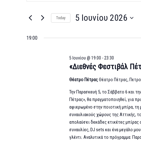
Search
Search
for
and
5 Ιουνίου 2026
Today
Εκδηλώσεις
Select
Views
by
date.
Keyword.
19:00
Navigation
5 Ιουνίου @ 19:00
-
23:30
«Διεθνές Φεστιβάλ Πέτ
Θέατρο Πέτρας
Θέατρο Πέτρας, Πετρ
Την Παρασκευή 5, το Σάββατο 6 και τη
Πέτρας», θα πραγματοποιηθεί, για πρώ
αφιερωμένο στην ποιοτική μπίρα, τη 
συναυλιακούς χώρους της Αττικής, το 
απολαύσει δεκάδες ετικέτες μπίρας α
συναυλίες, DJ sets και ένα μεγάλο μο
γλέντι. Αναλυτικά το πρόγραμμα: Παρασ