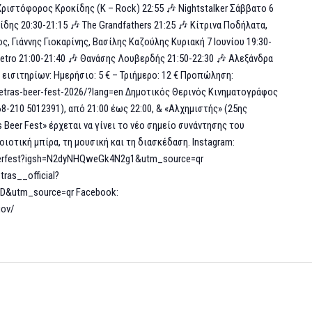
 Χριστόφορος Κροκίδης (K – Rock) 22:55 🎶 Nightstalker Σάββατο 6
ίδης 20:30-21:15 🎶 The Grandfathers 21:25 🎶 Κίτρινα Ποδήλατα,
 Γιάννης Γιοκαρίνης, Βασίλης Καζούλης Κυριακή 7 Ιουνίου 19:30-
 Retro 21:00-21:40 🎶 Θανάσης Λουβερδής 21:50-22:30 🎶 Αλεξάνδρα
εισιτηρίων: Ημερήσιο: 5 € – Τριήμερο: 12 € Προπώληση:
petras-beer-fest-2026/?lang=en Δημοτικός Θερινός Κινηματογράφος
8-210 5012391), από 21:00 έως 22:00, & «Αλχημιστής» (25ης
s Beer Fest» έρχεται να γίνει το νέο σημείο συνάντησης του
ιοτική μπίρα, τη μουσική και τη διασκέδαση. Instagram:
eerfest?igsh=N2dyNHQweGk4N2g1&utm_source=qr
ras__official?
utm_source=qr Facebook:
igov/