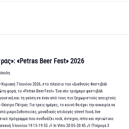
ρας»: «Petras Beer Fest» 2026
ούπολη
ν Κυριακή 7 Ιουνίου 2026, στο πλαίσιο του «Διεθνούς Φεστιβάλ
τη φορά, το «Petras Beer Fest». Ένα νέο τριήμερο φεστιβάλ
μουσική και τη γεύση σε έναν από τους πιο ξεχωριστούς ανοιχτούς
Θέατρο Πέτρας. Για τρεις ημέρες, το κοινό θα έχει την ευκαιρία να
πό μικροζυθοποιίες, μοναδικές επιλογές street food, live
υσικό πρόγραμμα που συνδυάζει rock, έντεχνο, retro και νησιώτικο
κευή 5 Ιουνίου 19:15-19:55 🎶 In Vitro 20:05-20:45 🎶 Πτέρυγα 3