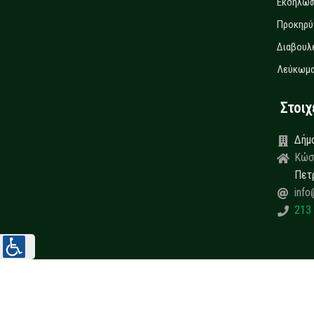
Εκδηλώσ
Προκηρύ
Διαβουλ
Λεύκωμα
Στοιχεί
Δήμ
Κώσ
Πετ
info
213