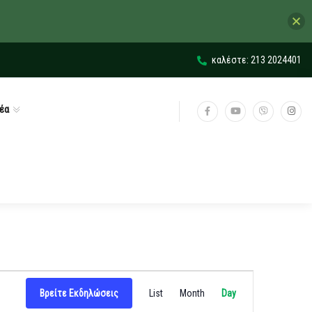
καλέστε: 213 2024401
έα
Εκδήλωση
Βρείτε Εκδηλώσεις
List
Month
Day
Views