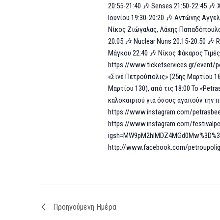
20:55-21:40 🎶 Senses 21:50-22:45 🎶
Ιουνίου 19:30-20:20 🎶 Αντώνης Αγγελ
Νίκος Ζιώγαλας, Λάκης Παπαδόπουλος,
20:05 🎶 Nuclear Nuns 20:15-20:50 🎶
Μάγκου 22:40 🎶 Νίκος Φάκαρος Τιμές 
https://www.ticketservices.gr/event/
«Σινέ Πετρούπολις» (25ης Μαρτίου 16
Μαρτίου 130), από τις 18:00 Το «Petra
καλοκαιριού για όσους αγαπούν την πο
https://www.instagram.com/petrasb
https://www.instagram.com/festivalpet
igsh=MW9pM2hlMDZ4MGd0Mw%3D%3D&
http://www.facebook.com/petroupol
Προηγούμενη Ημέρα