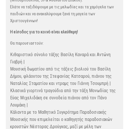
(Μπουμπουλίνας 59 & Αθανασίου Διάκου).
Ελάτε να ταξιδέψουμε με τις μελωδίες και τα χαμόγελα των
παιδιών και να ανακαλύψουμε ξανά τη μαγεία των
Χριστουγέννων!
Η είσοδος για το κοινό είναι ελεύθερη!
Θα παρουσιαστούν:
Κιθαριστικό σύνολο τάξης Βασίλη Καναρά και Αντώνη
Γιαβρή |
Μουσική δωματίου από τις τάξεις βιολιού του Βασίλη
Δήμου, φλάουτου της Στεφανίας Κατσαρού, πιάνου της
Ναταλίας Σταματίου και ντραμς του Γιάννη Τσουμπρή |
Κλασικά γιορτινά τραγούδια από την τάξη Μονωδίας της
Εύας Μιχελιδάκη σε συνοδεία πιάνου από τον Πάνο
Λουμάκη |
Κάλαντα με το Μαθητικό Συγκρότημα Παραδοσιακής
Μουσικής που επιμελείται ο καθηγητής παραδοσιακών
κρουστών Νέστορας Δρούγκας, μαζί με μέλη των