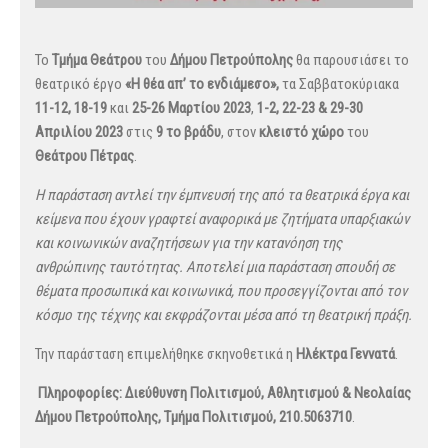
Το
Τμήμα Θεάτρου
του
Δήμου Πετρούπολης
θα παρουσιάσει το
θεατρικό έργο
«Η θέα απ’ το ενδιάμεσο»,
τα Σαββατοκύριακα
11-12, 18-19
και
25-26 Μαρτίου 2023
,
1-2, 22-23 & 29-30
Απριλίου 2023
στις
9 το βράδυ
, στον
κλειστό χώρο
του
Θεάτρου Πέτρας
.
Η παράσταση αντλεί την έμπνευσή της από τα θεατρικά έργα και
κείμενα που έχουν γραφτεί αναφορικά με ζητήματα υπαρξιακών
και κοινωνικών αναζητήσεων για την κατανόηση της
ανθρώπινης ταυτότητας. Αποτελεί μια παράσταση σπουδή σε
θέματα προσωπικά και κοινωνικά, που προσεγγίζονται από τον
κόσμο της τέχνης και εκφράζονται μέσα από τη θεατρική πράξη.
Την παράσταση επιμελήθηκε σκηνοθετικά η
Ηλέκτρα Γεννατά
.
Πληροφορίες: Διεύθυνση Πολιτισμού, Αθλητισμού & Νεολαίας
Δήμου Πετρούπολης, Τμήμα Πολιτισμού, 210.5063710
.