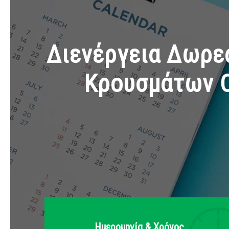
Διενέργεια Δωρεά
Κρουσμάτων C
Ημερομηνία & Xρόνος