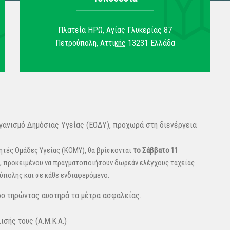
Πλατεία ΗΡΩ, Αγίας Γλυκερίας 87
Πετρούπολη
,
Αττικής
13231
Ελλάδα
γανισμό Δημόσιας Υγείας (ΕΟΔΥ), προχωρά στη διενέργεια
νητές Ομάδες Υγείας (ΚΟΜΥ), θα βρίσκονται
το Σάββατο 11
, προκειμένου να πραγματοποιήσουν δωρεάν ελέγχους ταχείας
ούπολης και σε κάθε ενδιαφερόμενο.
ρο τηρώντας αυστηρά τα μέτρα ασφαλείας.
σής τους (Α.Μ.Κ.Α.)