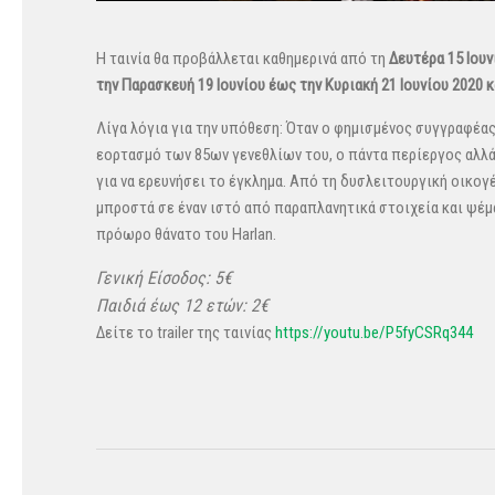
Η ταινία θα προβάλλεται καθημερινά από τη
Δευτέρα 15 Ιουν
την Παρασκευή 19 Ιουνίου έως την Κυριακή 21 Ιουνίου 2020 κ
Λίγα λόγια για την υπόθεση:
Όταν ο φημισμένος συγγραφέας 
εορτασμό των 85ων γενεθλίων του, ο πάντα περίεργος αλλ
για να ερευνήσει το έγκλημα. Από τη δυσλειτουργική οικο
μπροστά σε έναν ιστό από παραπλανητικά στοιχεία και ψέμ
πρόωρο θάνατο του Harlan.
Γενική Είσοδος: 5€
Παιδιά έως 12 ετών: 2€
Δείτε το trailer της ταινίας
https://youtu.be/P5fyCSRq344