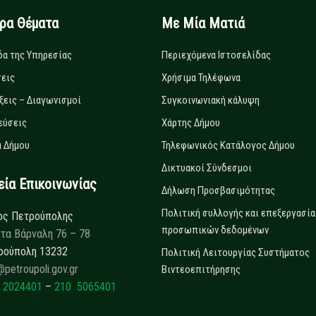
ιρα Θέματα
Με Μία Ματιά
δα της Υπηρεσίας
Περιεχόμενα Ιστοσελίδας
εις
Χρήσιμα Τηλέφωνα
ξεις – Διαγωνισμοί
Συγκοινωνιακή κάλυψη
εύσεις
Χάρτης Δήμου
 Δήμου
Τηλεφωνικός Κατάλογος Δήμου
Δικτυακοί Σύνδεσμοι
α Επικοινωνίας
Δήλωση Προσβασιμότητας
Πολιτική συλλογής και επεξεργασία
ος Πετρούπολης
προσωπικών δεδομένων
τα Βάρναλη 76 – 78
ρούπολη 13232
Πολιτική Λειτουργίας Συστήματος
@petroupoli.gov.gr
Βιντεοεπιτήρησης
 2024401
–
210 5065401