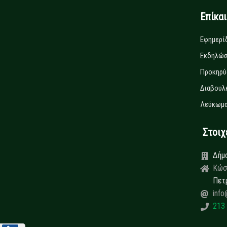
Επίκα
Εφημερί
Εκδηλώσ
Προκηρύ
Διαβουλ
Λεύκωμα
Στοιχεί
Δήμ
Κώσ
Πετ
info
213