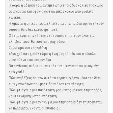
Η Λόρα, η αδερφή του, αντιμετωπίζει τις δυσκολίες της ζωής
βρίσκοντας καταφύγιο σε έναν μικρόκοσμο από γυάλινα
ζωάκια.
Η Αμάντα, η μητέρα τους, ελπίζει πως τα παιδιά της θα ζήσουν
όπως η ίδια δεν κατάφερε ποτέ.
Ο Τζίμ, ένας επισκέπτης στον οποίο στηρίζουν όλες τις
ελπίδες τους, θα τους απογοητεύσει.
Σημείωμα του σκηνοθέτη
«Δυο χρόνια σχεδόν τώρα, η ζωή μας έδειξε πόσο εύκολα
μπορούν να ανατραπούν όλα.
Να ραγίσουν, ακόμα και να σπάσουν – σαν να είναι φτιαγμένα
από γυαλί.
Πώς ανεβάζεις λοιπόν αυτό το τεράστιο έργο μέσα στη δίνη
των γεγονότων που μαστίζουν όλον τον πλανήτη;
Πώς φτιάχνεις μια παράσταση φορώντας μάσκες στην πρόβα,
και σε ενάμιση μέτρο απόσταση;
Πώς φτιάχνεις μια σκηνή φιλιού στην οποία δεν επιτρέπεται
να πλησιάσουν κοντά οι ηθοποιοί;