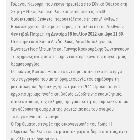
Γιώργου Νανούρη, που έκανε πρεμιέρα στο Εθνικό Θέατρο στη
Σκηνή – Νίκος Κούρκουλος και ξεπέρασε τις 5.500
διαδικτυακές θεάσεις, παρουσιάζεται στη σκηνή «Μίνως
Βολανάκης» του Θεάτρου Πέτρας, στο πλαίσιο του Διεθνούς
Φεστιβάλ Πέτρας, τη
Δευτέρα 18 Ιουλίου 2022 και ώρα 21:30
.
Οι εξαιρετικοί Κάτια Δανδουλάκη, Λένα Παπαληγούρα,
Κωνσταντίνος Μπιμπής και Γιάννης Κουκουράκης ζωντανεύουν
τους ήρωες ενός από τα σημαντικότερα έργα της παγκόσμιας
δραματουργίας.
Ο Γυάλινος Κόσμος –ίσως το αντιπροσωπευτικότερο έργο
του συγγραφέα που με τη δραματουργία του σημάδεψε τη
μεταπολεμική Αμερική–, γράφτηκε το 1944. Πρόκειται για
έργο ποιητικής πνοής και βαθιάς ανθρώπινης ευαισθησίας,
όπου ο κόσμος της σκληρής πραγματικότητας συμπλέκεται με
την εύθραυστη ομορφιά της φαντασίας και του ονείρου.
Το έργο είναι μια ανάμνηση.
Ο Τομ θυμάται στιγμές της οικογενειακής του ζωής. Η
πληκτική δουλειά του σε μια αποθήκη υποδηματοποιίας, έχει
συνθλίψει τα όνειρά του.