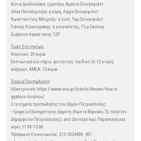
Κάτια Δανδουλάκη: η μητέρα, Αμάντα Ουίνγκφιλντ
Λένα Παπαληγούρα: η κόρη, Λώρα Ουίνγκφιλντ
Κωνσταντίνος Μπιμπής: ο γιος, Τομ Ουίνγκφιλντ
Γιάννης Κουκουράκης: ο επισκέπτης, Τζιμ Οκόνορ
Διάρκεια παράστασης 120’
Τιμές Εισιτηρίων:
Κανονικό: 20 ευρώ
Εκπτωτικά εισιτήρια: φοιτητικό, παιδικό (6-12 ετών),
ανέργων, ΑΜΕΑ: 15 ευρώ
Σημεία Προπώλησης
Ηλεκτρονικά: https://www.viva.gr/tickets/theater/tour/o-
gyalinos-kosmos/
Στα σημεία προπώλησης του Δήμου Πετρούπολης:
• Γραφείο Εξυπηρέτησης Δημότη (Κώστα Βάρναλη 72, πλησίον
Δημαρχείου Πετρούπολης), από Δευτέρα έως Παρασκευή και
ώρες 11:00-13:00
Τηλέφωνο Επικοινωνίας: 213-2024400 -401