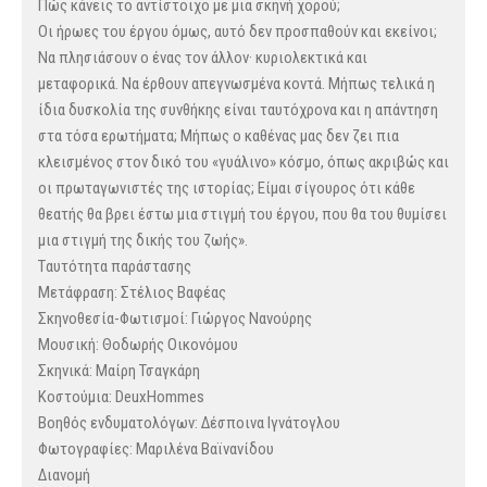
Πώς κάνεις το αντίστοιχο με μια σκηνή χορού;
Οι ήρωες του έργου όμως, αυτό δεν προσπαθούν και εκείνοι;
Να πλησιάσουν ο ένας τον άλλον· κυριολεκτικά και
μεταφορικά. Να έρθουν απεγνωσμένα κοντά. Μήπως τελικά η
ίδια δυσκολία της συνθήκης είναι ταυτόχρονα και η απάντηση
στα τόσα ερωτήματα; Μήπως ο καθένας μας δεν ζει πια
κλεισμένος στον δικό του «γυάλινο» κόσμο, όπως ακριβώς και
οι πρωταγωνιστές της ιστορίας; Είμαι σίγουρος ότι κάθε
θεατής θα βρει έστω μια στιγμή του έργου, που θα του θυμίσει
μια στιγμή της δικής του ζωής».
Tαυτότητα παράστασης
Μετάφραση: Στέλιος Βαφέας
Σκηνοθεσία-Φωτισμοί: Γιώργος Νανούρης
Μουσική: Θοδωρής Οικονόμου
Σκηνικά: Μαίρη Τσαγκάρη
Κοστούμια: DeuxHommes
Βοηθός ενδυματολόγων: Δέσποινα Ιγνάτογλου
Φωτογραφίες: Μαριλένα Βαϊνανίδου
Διανομή