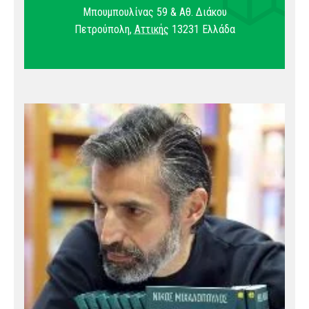
Μπουμπουλίνας 59 & Αθ. Διάκου
Πετρούπολη
,
Αττικής
13231
Ελλάδα