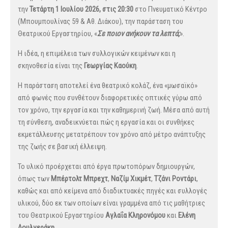
την
Τετάρτη 1 Ιουλίου 2026, στις 20:30
στο Πνευματικό Κέντρο
(Μπουμπουλίνας 59 & Αθ. Διάκου), την παράσταση του
Θεατρικού Εργαστηρίου, «
Σε ποιον ανήκουν τα λεπτά;
».
Η ιδέα, η επιμέλεια των συλλογικών κειμένων και η
σκηνοθεσία είναι της
Γεωργίας Καούκη
.
Η παράσταση αποτελεί ένα θεατρικό κολάζ, ένα «μωσαϊκό»
από φωνές που συνθέτουν διαφορετικές οπτικές γύρω από
τον χρόνο, την εργασία και την καθημερινή ζωή. Μέσα από αυτή
τη σύνθεση, αναδεικνύεται πώς η εργασία και οι συνθήκες
εκμετάλλευσης μετατρέπουν τον χρόνο από μέτρο ανάπτυξης
της ζωής σε βασική έλλειψη.
Το υλικό προέρχεται από έργα πρωτοπόρων δημιουργών,
όπως των
Μπέρτολτ Μπρεχτ
,
Ναζίμ Χικμέτ
,
Τζάνι Ροντάρι
,
καθώς και από κείμενα από διαδικτυακές πηγές και συλλογές
υλικού, δύο εκ των οποίων είναι γραμμένα από τις μαθήτριες
του Θεατρικού Εργαστηρίου
Αγλαΐα Κληρονόμου
και
Ελένη
Δουλγεράκη
.