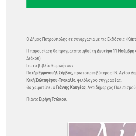
Ο Δήμος Πετρούπολης σε συνεργασία με τις Εκδόσεις «Κάκ
Η παρουσίαση θα πραγματοποιηθεί τη
Δευτέρα 11 Νοέμβρη σ
Διάκου).
Για το βιβλίο θα μιλήσουν:
Πατήρ Εμμανουήλ Σέρβος,
πρωτοπρεσβύτερος Ι.Ν. Αγίου Δη
Κική Σαλταφέρου-Τσακαλία,
φιλόλογος-συγγραφέας.
Θα χαιρετίσει ο
Γιάννης Κουγέας
, Αντιδήμαρχος Πολιτισμού
Πιάνο:
Ειρήνη Τσώκου.