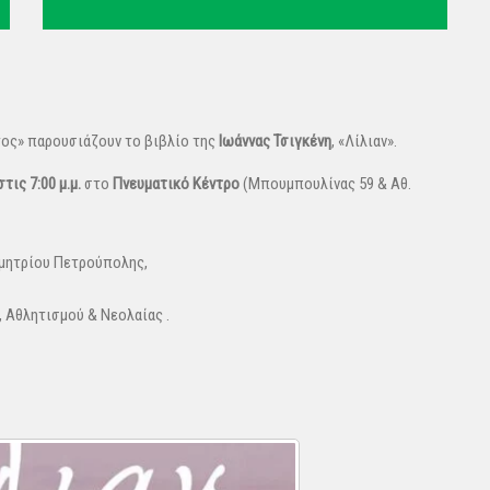
τος» παρουσιάζουν το βιβλίο της
Ιωάννας Τσιγκένη
, «Λίλιαν».
τις 7:00 μ.μ.
στο
Πνευματικό Κέντρο
(Μπουμπουλίνας 59 & Αθ.
μητρίου Πετρούπολης,
, Αθλητισμού & Νεολαίας .