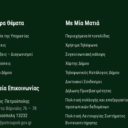
ιρα Θέματα
Με Μία Ματιά
δα της Υπηρεσίας
Περιεχόμενα Ιστοσελίδας
εις
Χρήσιμα Τηλέφωνα
ξεις – Διαγωνισμοί
Συγκοινωνιακή κάλυψη
εύσεις
Χάρτης Δήμου
 Δήμου
Τηλεφωνικός Κατάλογος Δήμου
Δικτυακοί Σύνδεσμοι
α Επικοινωνίας
Δήλωση Προσβασιμότητας
Πολιτική συλλογής και επεξεργασία
ος Πετρούπολης
προσωπικών δεδομένων
τα Βάρναλη 76 – 78
ρούπολη 13232
Πολιτική Λειτουργίας Συστήματος
@petroupoli.gov.gr
Βιντεοεπιτήρησης