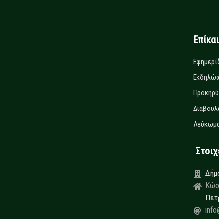
Επίκα
Εφημερί
Εκδηλώσ
Προκηρύ
Διαβουλ
Λεύκωμα
Στοιχεί
Δήμ
Κώσ
Πετ
info