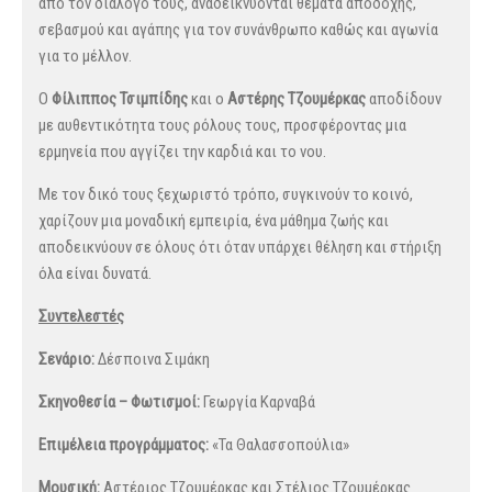
από τον διάλογό τους, αναδεικνύονται θέματα αποδοχής,
σεβασμού και αγάπης για τον συνάνθρωπο καθώς και αγωνία
για το μέλλον.
Ο
Φίλιππος Τσιμπίδης
και ο
Αστέρης Τζουμέρκας
αποδίδουν
με αυθεντικότητα τους ρόλους τους, προσφέροντας μια
ερμηνεία που αγγίζει την καρδιά και το νου.
Με τον δικό τους ξεχωριστό τρόπο, συγκινούν το κοινό,
χαρίζουν μια μοναδική εμπειρία, ένα μάθημα ζωής και
αποδεικνύουν σε όλους ότι όταν υπάρχει θέληση και στήριξη
όλα είναι δυνατά.
Συντελεστές
Σενάριο:
Δέσποινα Σιμάκη
Σκηνοθεσία – Φωτισμοί:
Γεωργία Καρναβά
Επιμέλεια προγράμματος:
«Τα Θαλασσοπούλια»
Μουσική:
Αστέριος Τζουμέρκας και Στέλιος Τζουμέρκας