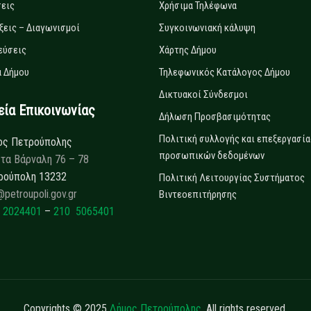
εις
Χρήσιμα Τηλέφωνα
ξεις – Διαγωνισμοί
Συγκοινωνιακή κάλυψη
εύσεις
Χάρτης Δήμου
 Δήμου
Τηλεφωνικός Κατάλογος Δήμου
Δικτυακοί Σύνδεσμοι
α Επικοινωνίας
Δήλωση Προσβασιμότητας
Πολιτική συλλογής και επεξεργασία
ος Πετρούπολης
προσωπικών δεδομένων
τα Βάρναλη 76 – 78
ρούπολη 13232
Πολιτική Λειτουργίας Συστήματος
@petroupoli.gov.gr
Βιντεοεπιτήρησης
 2024401
–
210 5065401
Copyrights © 2025
Δήμος Πετρούπολης.
All rights reserved.