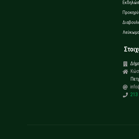
Εκδηλώσ
Προκηρύ
Διαβουλ
Λεύκωμα
Στοιχεί
Δήμ
Κώσ
Πετ
info
213