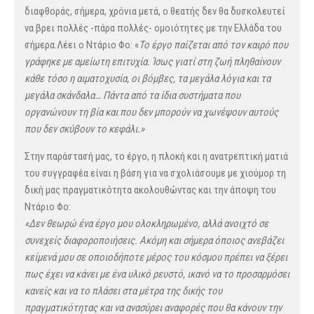
διαφθοράς, σήμερα, χρόνια μετά, ο θεατής δεν θα δυσκολευτεί
να βρει πολλές -πάρα πολλές- ομοιότητες με την Ελλάδα του
σήμερα.Λέει ο Ντάριο Φο: «
Το έργο παίζεται από τον καιρό που
γράφηκε με αμείωτη επιτυχία. Ίσως γιατί στη ζωή πληθαίνουν
κάθε τόσο η αιματοχυσία, οι βόμβες, τα μεγάλα λόγια και τα
μεγάλα σκάνδαλα… Πάντα από τα ίδια συστήματα που
οργανώνουν τη βία και που δεν μπορούν να χωνέψουν αυτούς
που δεν σκύβουν το κεφάλι.»
Στην παράστασή μας, το έργο, η πλοκή και η ανατρεπτική ματιά
του συγγραφέα είναι η βάση για να σχολιάσουμε με χιούμορ τη
δική μας πραγματικότητα ακολουθώντας και την άποψη του
Ντάριο Φο:
«Δεν θεωρώ ένα έργο μου ολοκληρωμένο, αλλά ανοιχτό σε
συνεχείς διαφοροποιήσεις. Ακόμη και σήμερα όποιος ανεβάζει
κείμενά μου σε οποιοδήποτε μέρος του κόσμου πρέπει να ξέρει
πως έχει να κάνει με ένα υλικό ρευστό, ικανό να το προσαρμόσει
κανείς και να το πλάσει στα μέτρα της δικής του
πραγματικότητας και να ανασύρει αναφορές που θα κάνουν την