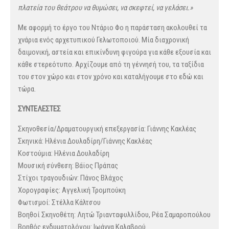
πλατεία του θεάτρου να θυμώσει, να σκεφτεί, να γελάσει.»
Με αφορμή το έργο του Ντάριο Φο η παράσταση ακολουθεί τα
χνάρια ενός αρχετυπικού Γελωτοποιού. Μία διαχρονική
δαιμονική, αστεία και επικίνδυνη φιγούρα για κάθε εξουσία και
κάθε στερεότυπο. Αρχίζουμε από τη γέννησή του, τα ταξίδια
του στον χώρο και στον χρόνο και καταλήγουμε στο εδώ και
τώρα.
ΣΥΝΤΕΛΕΣΤΕΣ
Σκηνοθεσία/Δραματουργική επεξεργασία: Γιάννης Κακλέας
Σκηνικά: Ηλένια Δουλαδίρη/Γιάννης Κακλέας
Κοστούμια: Ηλένια Δουλαδίρη
Μουσική σύνθεση: Βάϊος Πράπας
Στίχοι τραγουδιών: Πάνος Βλάχος
Χορογραφίες: Αγγελική Τρομπούκη
Φωτισμοί: Στέλλα Κάλτσου
Βοηθοί Σκηνοθέτη: Λητώ Τριανταφυλλίδου, Ρέα Σαμαροπούλου
Βοηθός ενδυματολόγου: Ιωάννα Καλαβρού