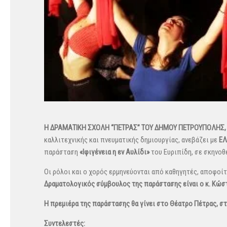
Η
ΔΡΑΜΑΤΙΚΗ
ΣΧΟΛΗ
“
ΠΕΤΡΑΣ
”
ΤΟΥ
ΔΗΜΟΥ
ΠΕΤΡΟΥΠΟΛΗΣ,
καλλιτεχνικής και πνευματικής δημιουργίας, ανεβάζει με
ΕΛ
παράσταση
«Ιφιγένεια
η
εν
Αυλίδι»
του Ευριπίδη, σε σκηνοθ
Οι ρόλοι και ο χορός ερμηνεύονται από καθηγητές, αποφοί
Δραματολογικός
σύμβουλος
της
παράστασης
είναι
ο
κ.
Κώσ
Η
πρεμιέρα
της
παράστασης
θα
γίνει
στο
Θέατρο
Πέτρας,
στ
Συντελεστές: