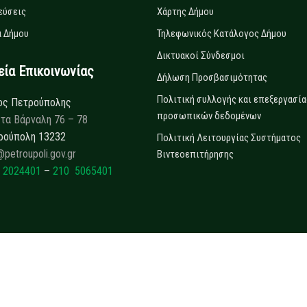
εύσεις
Χάρτης Δήμου
 Δήμου
Τηλεφωνικός Κατάλογος Δήμου
Δικτυακοί Σύνδεσμοι
α Επικοινωνίας
Δήλωση Προσβασιμότητας
Πολιτική συλλογής και επεξεργασία
ος Πετρούπολης
προσωπικών δεδομένων
τα Βάρναλη 76 – 78
ρούπολη 13232
Πολιτική Λειτουργίας Συστήματος
@petroupoli.gov.gr
Βιντεοεπιτήρησης
 2024401
–
210 5065401
Copyrights © 2025
Δήμος Πετρούπολης.
All rights reserved.
Developed by
Collectives S.A.