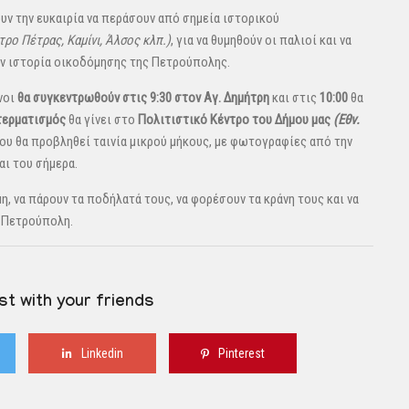
υν την ευκαιρία να περάσουν από σημεία ιστορικού
τρο Πέτρας, Καμίνι, Άλσος κλπ.)
, για να θυμηθούν οι παλιοί και να
ην ιστορία οικοδόμησης της Πετρούπολης.
νοι
θα συγκεντρωθούν στις 9:30 στον Αγ. Δημήτρη
και στις
10:00
θα
τερματισμός
θα γίνει στο
Πολιτιστικό Κέντρο του Δήμου μας
(Εθν.
που θα προβληθεί ταινία μικρού μήκους, με φωτογραφίες από την
αι του σήμερα.
η, να πάρουν τα ποδήλατά τους, να φορέσουν τα κράνη τους και να
α Πετρούπολη.
st with your friends
Linkedin
Pinterest