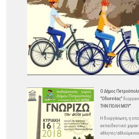
Ο Δήμος Πετρούπολ
“Οδυσσέας”
διοργαν
ΤΗΝ ΠΟΛΗ ΜΟΥ”
.
H διοργάνωση, η οπο
εκπαιδευτικό χαρακ
αθλητές/αθλούμενο