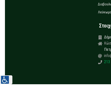
Διαβουλ
Λεύκωμα
Στοιχεί
Δήμ
Κώσ
Πετ
info
213