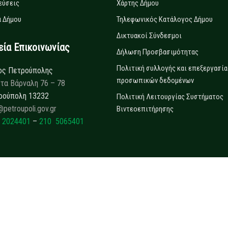
εύσεις
Χάρτης Δήμου
 Δήμου
Τηλεφωνικός Κατάλογος Δήμου
Δικτυακοί Σύνδεσμοι
α Επικοινωνίας
Δήλωση Προσβασιμότητας
Πολιτική συλλογής και επεξεργασία
ος Πετρούπολης
προσωπικών δεδομένων
τα Βάρναλη 76 – 78
ρούπολη 13232
Πολιτική Λειτουργίας Συστήματος
@petroupoli.gov.gr
Βιντεοεπιτήρησης
 2024401
–
210 5065401
Copyrights © 2025
Δήμος Πετρούπολης.
All rights reserved.
Developed by
Collectives S.A.