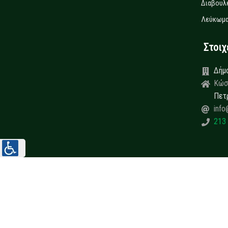
Διαβουλ
Λεύκωμα
Στοιχεί
Δήμ
Κώσ
Πετ
info
213