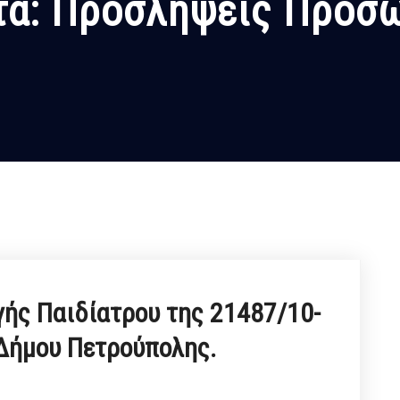
τα:
Προσλήψεις Προσ
γής Παιδίατρου της 21487/10-
Δήμου Πετρούπολης.