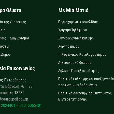
ιρα Θέματα
Με Μία Ματιά
δα της Υπηρεσίας
Περιεχόμενα Ιστοσελίδας
εις
Χρήσιμα Τηλέφωνα
ξεις – Διαγωνισμοί
Συγκοινωνιακή κάλυψη
εύσεις
Χάρτης Δήμου
 Δήμου
Τηλεφωνικός Κατάλογος Δήμου
Δικτυακοί Σύνδεσμοι
α Επικοινωνίας
Δήλωση Προσβασιμότητας
Πολιτική συλλογής και επεξεργασία
ος Πετρούπολης
προσωπικών δεδομένων
τα Βάρναλη 76 – 78
ρούπολη 13232
Πολιτική Λειτουργίας Συστήματος
@petroupoli.gov.gr
Βιντεοεπιτήρησης
 2024401
–
210 5065401