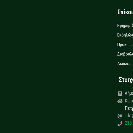
Επίκα
Εφημερί
Εκδηλώσ
Προκηρύ
Διαβουλ
Λεύκωμα
Στοιχεί
Δήμ
Κώσ
Πετ
info
213