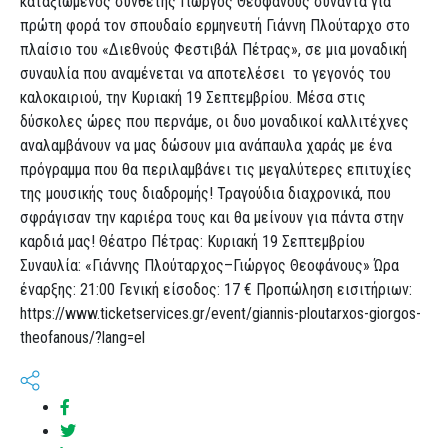
καταξιωμένος συνθέτης Γιώργος Θεοφάνους συναντά για
πρώτη φορά τον σπουδαίο ερμηνευτή Γιάννη Πλούταρχο στο
πλαίσιο του «Διεθνούς Φεστιβάλ Πέτρας», σε μια μοναδική
συναυλία που αναμένεται να αποτελέσει το γεγονός του
καλοκαιριού, την Κυριακή 19 Σεπτεμβρίου. Μέσα στις
δύσκολες ώρες που περνάμε, οι δυο μοναδικοί καλλιτέχνες
αναλαμβάνουν να μας δώσουν μια ανάπαυλα χαράς με ένα
πρόγραμμα που θα περιλαμβάνει τις μεγαλύτερες επιτυχίες
της μουσικής τους διαδρομής! Τραγούδια διαχρονικά, που
σφράγισαν την καριέρα τους και θα μείνουν για πάντα στην
καρδιά μας! Θέατρο Πέτρας: Κυριακή 19 Σεπτεμβρίου
Συναυλία: «Γιάννης Πλούταρχος–Γιώργος Θεοφάνους» Ώρα
έναρξης: 21:00 Γενική είσοδος: 17 € Προπώληση εισιτήριων:
https://www.ticketservices.gr/event/giannis-ploutarxos-giorgos-
theofanous/?lang=el