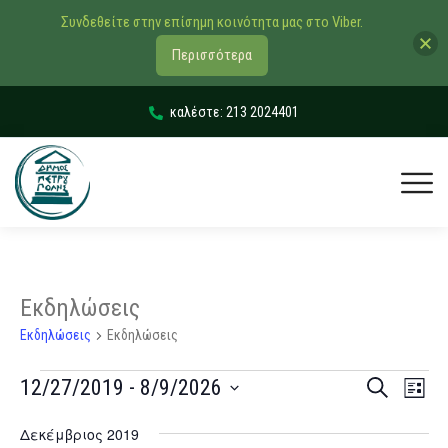
Συνδεθείτε στην επίσημη κοινότητα μας στο Viber.
Περισσότερα
καλέστε: 213 2024401
Εκδηλώσεις
Εκδηλώσεις
Εκδηλώσεις
Εκδηλώσ
Εκδ
12/27/2019
 - 
8/9/2026
Αναζήτηση
List
Vie
Search
Select
Δεκέμβριος 2019
Navi
date.