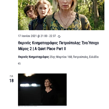
Επαναλήψιμο
17 Ιουνίου 2021 @ 21:00
-
22:37
Θερινός Κινηματογράφος Πετρούπολης: Ένα Ήσυχο
Μέρος 2 | A Quiet Place Part II
Θερινός Κινηματογράφος
25ης Μαρτίου 168, Πετρούπολη, Ελλάδα
€5
ΠΑ
18