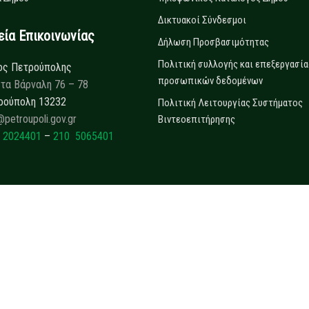
Δικτυακοί Σύνδεσμοι
α Επικοινωνίας
Δήλωση Προσβασιμότητας
Πολιτική συλλογής και επεξεργασία
ος Πετρούπολης
προσωπικών δεδομένων
τα Βάρναλη 76 – 78
ρούπολη 13232
Πολιτική Λειτουργίας Συστήματος
@petroupoli.gov.gr
Βιντεοεπιτήρησης
 2024401
–
210 5065401
Copyrights © 2025
Δήμος Πετρούπολης.
All rights reserved.
Developed by
Collectives S.A.