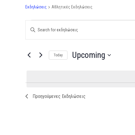
Εκδηλώσεις
Αθλητικές Εκδηλώσεις
Εκδηλώσεις
Enter
Keyword.
Search
Search
for
and
Upcoming
Today
Εκδηλώσεις
Select
Views
by
date.
Keyword.
Navigation
Προηγούμενες
Εκδηλώσεις