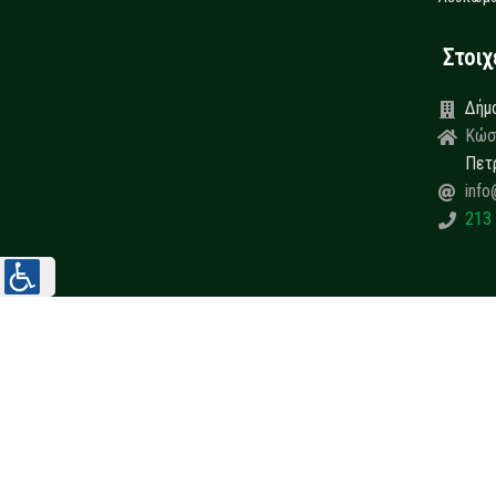
Στοιχεί
Δήμ
Κώσ
Πετ
info
213