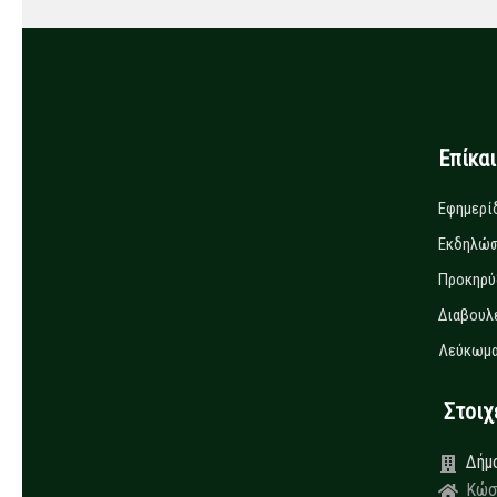
Επίκα
Εφημερί
Εκδηλώσ
Προκηρύ
Διαβουλ
Λεύκωμα
Στοιχεί
Δήμ
Κώσ