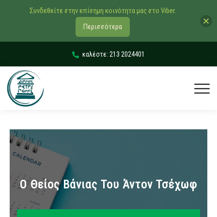
Συνδεθείτε στην επίσημη κοινότητα μας στο Viber.
Περισσότερα
καλέστε: 213 2024401
Ο Θείος Βάνιας Του Άντον Τσέχωφ