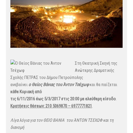
Στη Θεατ
ρική Σκηνή της
Ανώτερης Δραματικής
Σχολής ΠΕΤΡΑΣ του Δήμου Πετρούπολης
ανεβαίνει
ο Θείος Βάνιας του Άντον Τσέχωφ
και θα παίζεται
κάθε Κυριακή από
τις 6/11/2016 έως 5/3/2017 στις 20:00 με ελεύθερη είσοδο
.
Κρατήσεις θέσεων: 210 5069870 – 6977771821
.
Λίγα λόγια για τον ΘΕΙΟ ΒΑΝΙΑ του ΆΝΤΟΝ ΤΣΕΧΩΦ και τη
διανομή