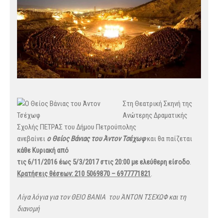
Στη Θεατ
ρική Σκηνή της
Ανώτερης Δραματικής
Σχολής ΠΕΤΡΑΣ του Δήμου Πετρούπολης
ανεβαίνει
ο Θείος Βάνιας του Άντον Τσέχωφ
και θα παίζεται
κάθε Κυριακή από
τις 6/11/2016 έως 5/3/2017 στις 20:00 με ελεύθερη είσοδο
.
Κρατήσεις θέσεων: 210 5069870 – 6977771821
.
Λίγα λόγια για τον ΘΕΙΟ ΒΑΝΙΑ του ΆΝΤΟΝ ΤΣΕΧΩΦ και τη
διανομή