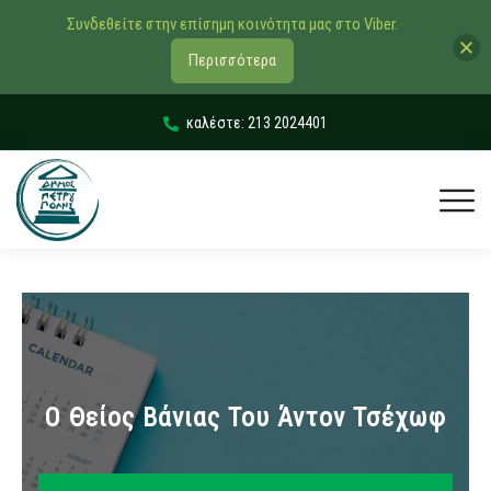
Συνδεθείτε στην επίσημη κοινότητα μας στο Viber.
Περισσότερα
καλέστε: 213 2024401
Ο Θείος Βάνιας Του Άντον Τσέχωφ