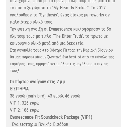
συνεχόμενη φορά με το ομώνυμο άλμπουμ τους, μέσα από
το οποίο ξεχώρισε το “My Heart Is Broken”. Το 2017
ακολούθησε το “Synthesis”, ένας δίσκος με reworks σε
παλαιότερο υλικό τους.
Την φετινή άνοιξη οι Evanescence κυκλοφόρησαν το 5ο
άλμπουμ τους με τίτλο “The Bitter Truth”, το πρώτο με
καινούργιο υλικό μετά από μια δεκαετία.
Στη συναυλία τους στο Θέατρο Πέτρας την Κυριακή 5 Ιουνίου
θα μας παρουσιάσουν ζωντανά ένα best-of από το σύνολο της
καριέρας τους, ερμηνεύοντας όλες τις μεγάλες επιτυχίες
τους!
Οι πόρτες ανοίγουν στις 7 μ.μ.
ΕΙΣΙΤΗΡΙΑ
38 ευρώ (early bird), 43 ευρώ, 46 ευρώ
VIP 1: 326 ευρώ
VIP 2: 186 ευρώ
Evanescence Pit Soundcheck Package (VIP1)
· Ένα εισιτήριο Γενικής Εισόδου