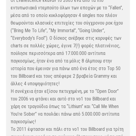
Οι Evanescence έκαναν το 2003 ένα από τα πιο
εντυπωσιακά ντεμπούτο όλων των εποχών με το “Fallen”,
μέσα από το οποίο κυκλοφόρησαν 4 singles που πλέον
θεωρούνται κλασικές επιτυχίες του σύγχρονου ροκ ήχου
(“Bring Me To Life”, “My Immortal”, “Going Under”,
“Everybody’s Fool”). Ο δίσκος ανέβηκε στις κορυφές των
charts σε πολλές χώρες, έγινε 7(!) φορές πλατινένιος,
πούλησε περισσότερα από 17.000.000 αντίτυπα
παγκοσμίως, ήταν ένα από τα μόλις 8 άλμπουμ στην
ιστορία που έμειναν για πάνω από ένα έτος στο Top 50
του Billboard και τους απέφερε 2 βραβεία Grammy και
άλλες 4 υποψηφιότητες!
Η συνέχεια ήταν εξίσου πετυχημένη, με το “Open Door”
του 2006 να φτάνει και αυτό στο νο1 του Billboard και
χάρη σε τραγούδια όπως τα “Lithium” και “Call Me When
You’re Sober” να πουλάει πάνω από 5.000.000 αντίτυπα
παγκοσμίως!
Το 2011 έφτασαν και πάλι στο νο1 του Billboard για τρίτη