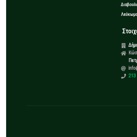
Διαβουλ
Λεύκωμα
Στοιχεί
Δήμ
Κώσ
Πετ
info
213