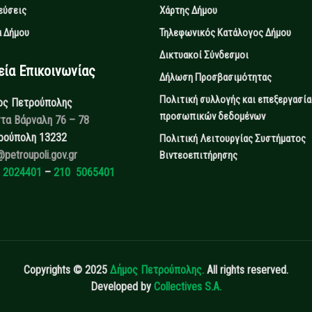
εύσεις
Χάρτης Δήμου
 Δήμου
Τηλεφωνικός Κατάλογος Δήμου
Δικτυακοί Σύνδεσμοι
α Επικοινωνίας
Δήλωση Προσβασιμότητας
Πολιτική συλλογής και επεξεργασία
ος Πετρούπολης
προσωπικών δεδομένων
τα Βάρναλη 76 – 78
ρούπολη 13232
Πολιτική Λειτουργίας Συστήματος
@petroupoli.gov.gr
Βιντεοεπιτήρησης
 2024401
–
210 5065401
Copyrights © 2025
Δήμος Πετρούπολης.
All rights reserved.
Developed by
Collectives S.A.