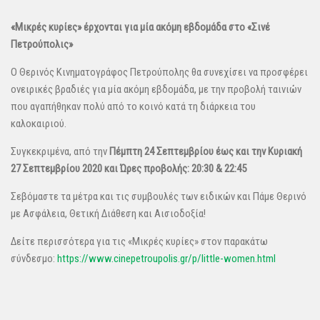
«Μικρές κυρίες» έρχονται για μία ακόμη εβδομάδα στο «Σινέ
Πετρούπολις»
Ο Θερινός Κινηματογράφος Πετρούπολης θα συνεχίσει να προσφέρει
ονειρικές βραδιές για μία ακόμη εβδομάδα, με την προβολή ταινιών
που αγαπήθηκαν πολύ από το κοινό κατά τη διάρκεια του
καλοκαιριού.
Συγκεκριμένα, από την
Πέμπτη 24 Σεπτεμβρίου έως
και την Κυριακή
27 Σεπτεμβρίου 2020 και
Ώρες προβολής: 20:30 & 22:45
Σεβόμαστε τα μέτρα και τις συμβουλές των ειδικών και Πάμε Θερινό
με Ασφάλεια, Θετική Διάθεση και Αισιοδοξία!
Δείτε περισσότερα για τις «Μικρές κυρίες» στον παρακάτω
σύνδεσμο:
https://www.cinepetroupolis.gr/p/little-women.html