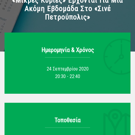
«Μικρές Κυρίες» Έρχονται Για Μία
Ακόμη Εβδομάδα Στο «Σινέ
Πετρούπολις»
Ημερομηνία & Xρόνος
24 Σεπτεμβρίου 2020
20:30 - 22:40
Τοποθεσία