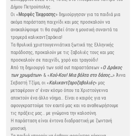
Δήμου Πετρούπολης.
Οι «
Μορφές Έκφρασης
» δημιούργησαν για τα παιδιά μια
ακόμα παράσταση παιχνίδι και μας προσκαλούν να
ανακαλύψουμε τι θα συμβεί όταν η μουσική συναντά τα
τρομερά καλικαντζαράκια!
Τα θρυλικά χριστουγεννιάτικα ξωτικά της Ελληνικής
παράδοσης, προκαλούν με τις ζαβολιές τους και μας
προσκαλούν σε παιχνίδι, χορό και τραγούδι!
Από τη δημιουργό των sold out παραστάσεων «
Ο Δράκος
των χρωμάτων
» & «
Κού-Κου! Μια βόλτα στο δάσος…
» Άννα
Σεβαστή Τζίμα, οι «
Καλικαντζαροζαβολιές
» μας
μεταφέρουν σ’ έναν κόσμο όπου τα Χριστούγεννα
αποκτούν ένα άλλο νόημα… Είναι ο καιρός για να
αφουγκραστούμε τον εαυτό μας και να αναθεωρήσουμε
τις πράξεις μας… με γνώμονα την καλοσύνη.
Η παράσταση είναι έντονα διαδραστική με ζωντανή
μουσική.
Τα παιδιά μπορούν να έρθουν φορώντας κόκκινα